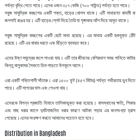
পর্যন্ত বৃদ্ধি পেতে পারে। এদের ওজন ৩১৭ কেজি (৭০০ পাউন্ড) পর্যন্ত হতে পারে।
সবুজ সামুদ্রিক কচ্ছপের একটি শক্ত, হাড়ের খোলস থাকে। এটি সাধারণত বাদামী বা
জলপাই রঙের হয়। এটি হাড়ের প্লেট দিয়ে তৈরি যা শৃঙ্গাকার আঁশ দিয়ে আবৃত থাকে।
সবুজ সামুদ্রিক কচ্ছপের একটি ছোট মাথা রয়েছে। এর মাথায় একটি হুকযুক্ত ঠোঁট
রয়েছে। এটি এর খাবার ধরতে এবং ছিঁড়তে ব্যবহৃত করে।
এদের উষ্ণ সমুদ্রের জলে পাওয়া যায়। এটি তার জীবনের বেশিরভাগ সময় পানিতে কাটায়
কিন্তু বালুকাময় সৈকতে ডিম পাড়তে উপকূলে আসে।
এরা একটি শক্তিশালী সাঁতারু। এরা ১৫০০ ফুট (৪৫৭ মিটার) পর্যন্ত গভীরতায় ডুব দিতে
পারে। এটি সাগরের ঘাস এবং শেওলা খায়।
এদেরকে বিপন্ন প্রজাতি হিসাবে তালিকাভুক্ত করা হয়েছে। বাসস্থানের ক্ষতি, শিকার
এবং মাছ ধরার জালে দুর্ঘটনাজনিত ধরার কারণে আটকা পড়ার এর জনসংখ্যা হ্রাস
পেয়েছে।এদের সংরক্ষণ করতে আমাদের সচেতন হতে হবে।
Distribution in Bangladesh