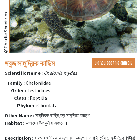
@Charlie Shuetrim
সবুজ সামুদ্রিক কাছিম
Did you see this animal?
Scientific Name :
Chelonia mydas
Family :
Cheloniidae
Order :
Testudines
Class :
Reptilia
Phylum :
Chordata
Other Name :
সামুদ্রিক কাছিম,বড় সামুদ্রিক কচ্ছপ
Habitat :
আমাদের উপকূলীয় অঞ্চলে।
Description :
সবুজ সামুদ্রিক কচ্ছপ বড় কচ্ছপ। এরা দৈর্ঘ্যে ৫ ফুট (১.৫ মিটার)