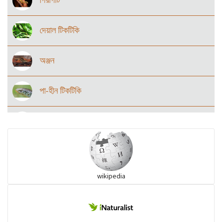
দেয়াল টিকটিকি
অঞ্জন
পা-হীন টিকটিকি
গুইসাপ
আঁচিল সাপ
wikipedia
আদি সাপ
লাউডগা, দারাজ ও সহজাত