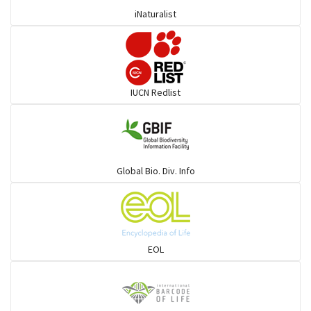
iNaturalist
পাহাড়ি সাপ
ধোরা ও তার সহজাত
IUCN Redlist
ধোরা ও তার সহজাত
গোখরা, শঙ্খিনী ও সহজাত
Global Bio. Div. Info
পাইন্না ও তার সহজাত
শামুক খেকো
EOL
ভাইপার