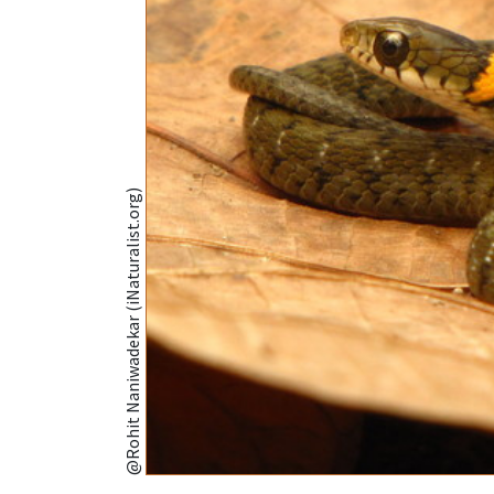
@Rohit Naniwadekar (iNaturalist.org)