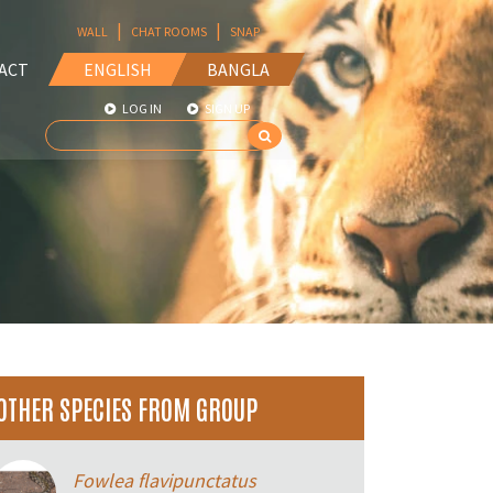
|
|
WALL
CHAT ROOMS
SNAP
ACT
ENGLISH
BANGLA
LOG IN
SIGN UP
OTHER SPECIES FROM GROUP
Fowlea flavipunctatus