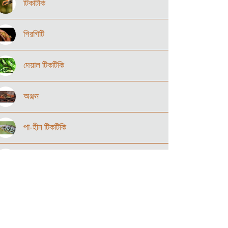
টিকটিকি
গিরগিটি
দেয়াল টিকটিকি
অঞ্জন
পা-হীন টিকটিকি
গুইসাপ
আঁচিল সাপ
আদি সাপ