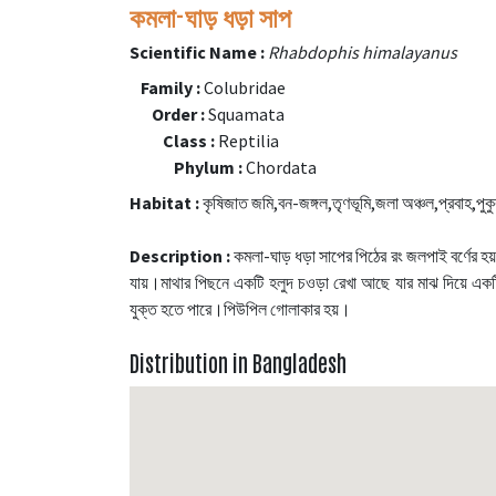
কমলা-ঘাড় ধড়া সাপ
Scientific Name :
Rhabdophis himalayanus
Family :
Colubridae
Order :
Squamata
Class :
Reptilia
Phylum :
Chordata
Habitat :
কৃষিজাত জমি,বন-জঙ্গল,তৃণভূমি,জলা অঞ্চল,প্রবাহ,পুকু
Description :
কমলা-ঘাড় ধড়া সাপের পিঠের রং জলপাই বর্ণের হয
যায়।মাথার পিছনে একটি হলুদ চওড়া রেখা আছে যার মাঝ দিয়ে এক
যুক্ত হতে পারে।পিউপিল গোলাকার হয়।
Distribution in Bangladesh