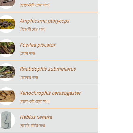
(হলদে-ছিটি ঢোড়া সাপ)
Amphiesma platyceps
(হিমালয়ী ধোরা সাপ)
Fowlea piscator
(ঢোড়া সাপ)
Rhabdophis subminiatus
(লালগলা সাপ)
Xenochrophis cerasogaster
(কালো-পেট ঢোড়া সাপ)
Hebius xenura
(পাহাড়ি মাইট্টা সাপ)