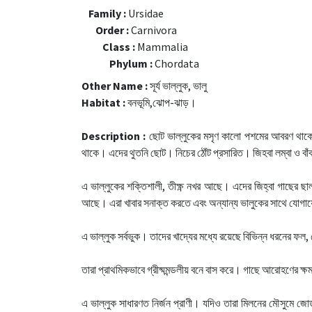
Family :
Ursidae
Order :
Carnivora
Class :
Mammalia
Phylum :
Chordata
Other Name :
সূর্য ভাল্লুক, ভালু
Habitat :
বনভূমি,ঝোপ-ঝাড়।
Description :
ছোট ভাল্লুকের মসৃণ কালো পশমের আবরণ থাকে। 
থাকে। এদের থুতনি ছোট। নিচের ঠোঁট প্রসারিত। জিহবা লম্বা ও বা
এ ভাল্লুকের শক্তিশালী, তীক্ষ্ণ নখর আছে। এদের জিহ্বা গাছের 
আছে। এরা খাবার সনাক্ত করতে এবং অন্যান্য ভালুকের সাথে যোগায
এ ভাল্লুক সর্বভুক। তাদের খাদ্যের মধ্যে রয়েছে বিভিন্ন ধরনের ফল,
তারা প্রাথমিকভাবে গ্রীষ্মমন্ডলীয় বনে বাস করে। গাছে আরোহণের ক
এ ভাল্লুক সাধারণত নির্জন প্রাণী। যদিও তারা মিলনের মৌসুমে জোড