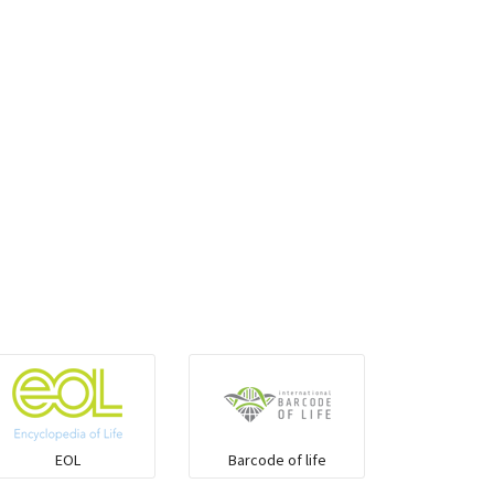
খরগোশ
লাজুক
বনরুই
ভোঁদড়
EOL
Barcode of life