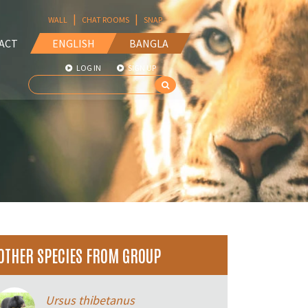
|
|
WALL
CHAT ROOMS
SNAP
ACT
ENGLISH
BANGLA
LOG IN
SIGN UP
OTHER SPECIES FROM GROUP
Ursus thibetanus