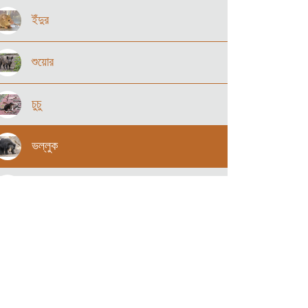
ইঁদুর
শুয়োর
চুচু
ভল্লুক
বানর
খাটাশ ও তার সহজাত
বন্য ছাগল,বন্য মহিষ ও তার সহজাত