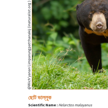
@Wich'yanan Limparungpatthanakij (inaturalist.org )
ছোট ভাল্লুক
Scientific Name :
Helarctos malayanus