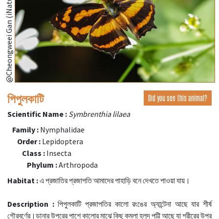
@Cheongweei Gan (iNaturalist.org)
পিপুলকাটি
Did you see this animal?
Scientific Name :
Symbrenthia lilaea
Family :
Nymphalidae
Order :
Lepidoptera
Class :
Insecta
Phylum :
Arthropoda
Habitat :
এ প্রজাতির প্রজাপতি আমাদের পাহাড়ি বনে দেখতে পাওয়া যায়।
Description :
পিপুলকাটি প্রজাপতির কালো রংঙের অ্যান্টেনা আছে যার শীর্ষ
গৌরবর্ণের।ডানার উপরের পাশে কালোর মাঝে কিছু কমলা হলুদ পট্টি আছে যা শরীরের উপর