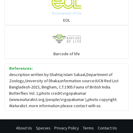
EOL
Barcode of life
References:
description written by:Shahtaj Islam Sakaal,Department of
Zoology,University of Dhaka;information source:IUCN Red List
Bangladesh-2015, Bingham, C.T.1905.Fauna of British India.
Butterflies Vol. 1;photo credit:vrgopakumar
(www.inaturalist.org/people/vrgopakumar ),photo copyright:
iNaturalist. more information please contact with us.
About Us
Species
Privacy Policy
Terms
Contact Us