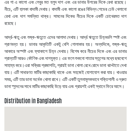
এর গা এ কালো এবং লেবুর মত হলুদ দাগ এবং এর ডানার উপরের দিকে রেখা রয়েছে।
নীচে, এটি হালকা বাদামী দেখায়। বাদামী এবং কালো রঙের বিভিন্ন শেডের ঢেউ খেলানো
রেখা এবং দাগ সমন্বিত থাক্র। সামনের দিকের নীচের দিকে একটি চোখেরমত দাগ
রয়েছে।
আর্দ্র-ঋতু এবং শুষ্ক-ঋতুতে এদের আলাদা দেখায়। আর্দ্র ঋতুতে চিহ্নগুলি স্পষ্ট এবং
প্রাণবন্ত হয়। ডানার আকৃতিটি একটু বেশি গোলাকার হয়। অন্যদিকে, শুষ্ক-ঋতু
আকারে অস্পষ্ট এবং ফ্যাকাশে চিহ্ন দেখায়। বিশেষ করে নীচের দিকে এবং এর ডানার
প্রান্তটি আরও কৌণিক এবং দাগযুক্ত। এর ফলে শুকনো পাতার স্তূপের মধ্যে ছদ্মবেশে
সাহায্য করে।এরা সক্রিয় প্রজাপতি, প্রায়ই ডানা খোলা রেখে রোদে ডানা ঝাপ্টাতে দেখা
যায়। এটি সাধারণত মাটির কাছাকাছি থাকে এবং সহজেই যোগাযোগ করা যায়। খাওয়ার
সময়, এটি তার ডানা অর্ধেক খোলা রাখে। এটি একটি তুলনামূলকভাবে শক্তিশালী ও দ্রুত
ডানা স্পন্দনের সাথে মাটির কাছাকাছি উড়ে যায় এবং প্রায়শই একই স্থানে ফিরে আসে।
Distribution in Bangladesh