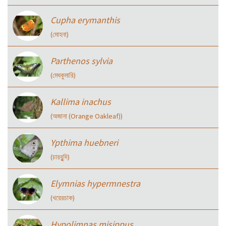
Cupha erymanthis
(মোহনা)
Parthenos sylvia
(মেঘকুমারি)
Kallima inachus
(অজানা (Orange Oakleaf))
Ypthima huebneri
(চারবুন্দি)
Elymnias hypermnestra
(খয়েরচাক)
Hypolimnas misippus