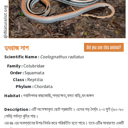
@iNaturalist.org
দুধরাজ সাপ
Did you see this animal?
Scientific Name :
Coelognathus radiatus
Family :
Colubridae
Order :
Squamata
Class :
Reptilia
Phylum :
Chordata
Habitat :
গবাদিপশুর কাছাকাছি,শস্যক্ষেত,বসত বাড়ি,বন জঙ্গল
Description :
এটি অপেক্ষাকৃত ছোট প্রজাতি। এদের গড় দৈর্ঘ্য ২-৩ ফুট (৬০-৯০
সেমি) পর্যন্ত বৃদ্ধি পায়।
এর রঙ এর অবস্থানের উপর নির্ভর করে পরিবর্তিত হতে পারে। তবে এটির সাধারণত একটি