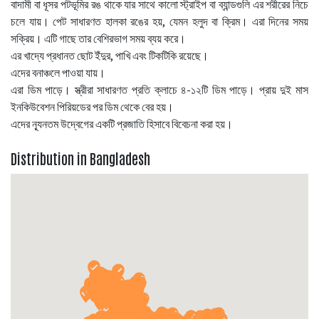
বাদামী বা ধূসর পটভূমির রঙ থাকে যার সাথে কালো স্ট্রাইপ বা ব্যান্ডগুলি এর শরীরের নিচে
চলে যায়। পেট সাধারণত হালকা রঙের হয়, যেমন হলুদ বা ক্রিম। এরা দিনের সময়
সক্রিয়। এটি গাছে তার বেশিরভাগ সময় ব্যয় করে।
এর খাদ্যে প্রধানত ছোট ইঁদুর, পাখি এবং টিকটিকি রয়েছে।
এদের বনাঞ্চলে পাওয়া যায়।
এরা ডিম পাড়ে। স্ত্রীরা সাধারণত প্রতি ক্লাচে ৪-১২টি ডিম পাড়ে। প্রায় দুই মাস
ইনকিউবেশন পিরিয়ডের পর ডিম থেকে বের হয়।
এদের ন্যূনতম উদ্বেগের একটি প্রজাতি হিসাবে বিবেচনা করা হয়।
Distribution in Bangladesh