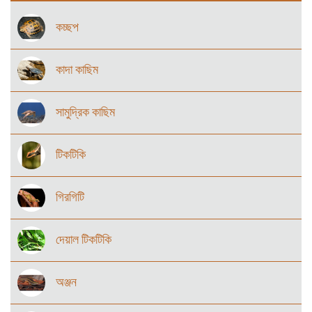
কচ্ছপ
কাদা কাছিম
সামুদ্রিক কাছিম
টিকটিকি
গিরগিটি
দেয়াল টিকটিকি
অঞ্জন