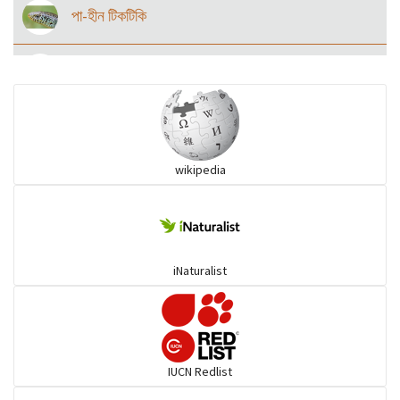
পা-হীন টিকটিকি
গুইসাপ
আঁচিল সাপ
wikipedia
আদি সাপ
লাউডগা, দারাজ ও সহজাত
iNaturalist
পাহাড়ি সাপ
ধোরা ও তার সহজাত
IUCN Redlist
ধোরা ও তার সহজাত