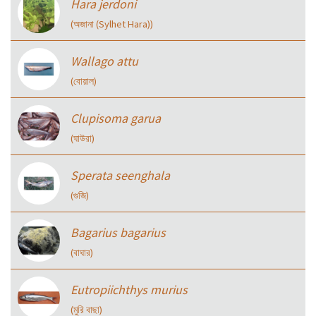
Hara jerdoni
(অজানা (Sylhet Hara))
Wallago attu
(বোয়াল)
Clupisoma garua
(ঘাউরা)
Sperata seenghala
(গুজি)
Bagarius bagarius
(বাঘার)
Eutropiichthys murius
(মুরি বাছা)