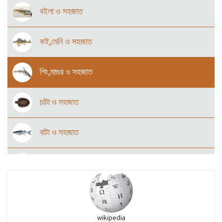
বইলা ও সহজাত
কই,মেনি ও সহজাত
শিং,মাগুর ও সহজাত
চাটা ও সহজাত
বাটা ও সহজাত
ইলিশ ও সহজাত
শোল,টাকি ও সহজাত
wikipedia