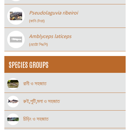
Pseudolaguvia ribeiroi
(কানি টেংরা)
Amblyceps laticeps
(ছোট্টো শিঙগি)
SPECIES GROUPS
রানী ও সহজাত
রুই,পুটি,মলা ও সহজাত
চিড়িং ও সহজাত