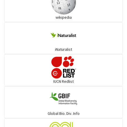
খাটাশ ও তার সহজাত
wikipedia
বন্য ছাগল,বন্য মহিষ ও তার সহজাত
হরিণ
iNaturalist
শুশুক
হাতি
IUCN Redlist
বিড়াল
বেজি
Global Bio. Div. Info
হায়না