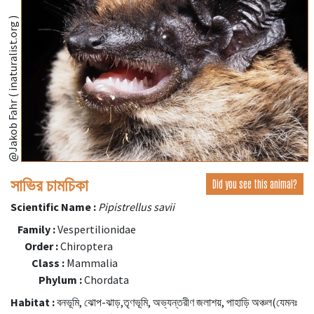
@Jakob Fahr ( inaturalist.org )
সাভির চামচিকা
Did you see this animal?
Scientific Name :
Pipistrellus savii
Family :
Vespertilionidae
Order :
Chiroptera
Class :
Mammalia
Phylum :
Chordata
Habitat :
বনভূমি, ঝোপ-ঝাড়,তৃণভূমি, অভ্যন্তরীণ জলাশয়, পাহাড়ি অঞ্চল(যেমনঃ