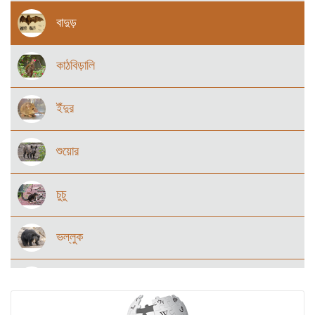
বাদুড়
কাঠবিড়ালি
ইঁদুর
শুয়োর
চুচু
ভল্লুক
বানর