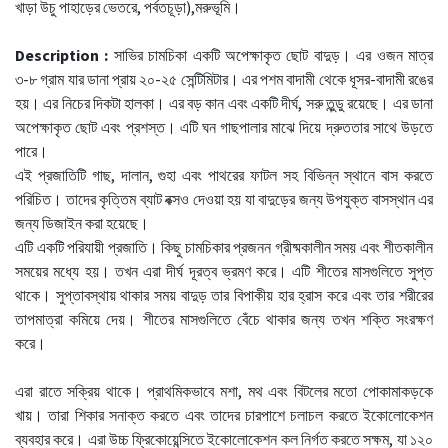
খাড়া উচু পাহাড়ের ভেতরে, পর্বতচূড়া),মরুভূমি।
Description :
সাভির চামচিকা একটি অপেক্ষাকৃত ছোট বাদুড়। এর ওজন মাত্র
৩-৮ গ্রাম যার ডানা প্রায় ২০-২৫ সেন্টিমিটার। এর পশম বাদামী থেকে ধূসর-বাদামী রঙের
হয়। এর নিচের দিকটা হালকা। এর বড় কান এবং একটি দীর্ঘ, সরু তুন্ডু রয়েছে। এর ডানা
অপেক্ষাকৃত ছোট এবং প্রশস্ত। এটি ঘন গাছপালার মাঝে দিয়ে দ্রুততার সাথে উড়তে
পারে।
এই প্রজাতিটি গাছ, দালান, গুহা এবং পাথরের ফাটল সহ বিভিন্ন স্থানে বাস করতে
পরিচিত। তাদের কৃত্তিম ব্যাট বক্সও দেওয়া হয় যা বাদুড়ের জন্য উপযুক্ত বাসস্থান এর
জন্য ডিজাইন করা হয়েছে।
এটি একটি পরিযায়ী প্রজাতি। কিছু চামচিকার প্রজনন গ্রীষ্মকালীন সময় এবং শীতকালীন
সময়ের মধ্যে হয়। তখন এরা দীর্ঘ দূরত্ব ভ্রমণ করে। এটি শীতের মাসগুলিতে সুপ্ত
থাকে। সুপ্তাবস্থায় থাকার সময় বাদুড় তার বিপাকীয় হার হ্রাস করে এবং তার শরীরের
তাপমাত্রা কমিয়ে দেয়। শীতের মাসগুলিতে বেঁচে থাকার জন্য তখন শক্তি সংরক্ষণ
করে।
এরা রাতে সক্রিয় থাকে। প্রাথমিকভাবে মশা, মথ এবং বিটলের মতো পোকামাকড়কে
খায়। তারা শিকার সনাক্ত করতে এবং তাদের চারপাশে চলাচল করতে ইকোলোকেশন
ব্যবহার করে। এরা উচ্চ ফ্রিকোয়েন্সিতে ইকোলোকেশন কল নির্গত করতে সক্ষম, যা ১২০