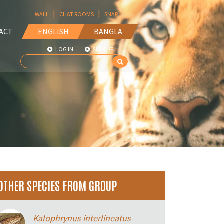
|
|
WALL
CHAT ROOMS
SNAP
ACT
ENGLISH
BANGLA
LOG IN
SIGN UP
OTHER SPECIES FROM GROUP
Kalophrynus interlineatus