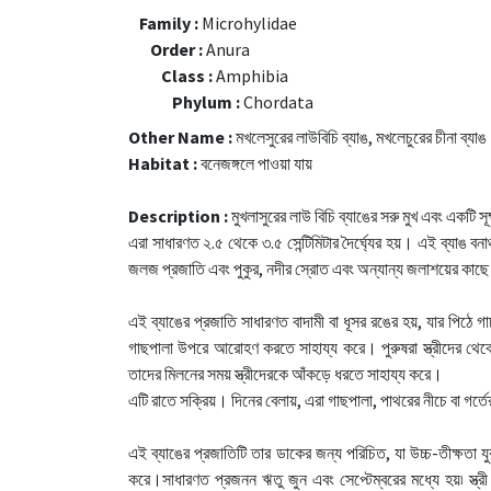
Family :
Microhylidae
Order :
Anura
Class :
Amphibia
Phylum :
Chordata
Other Name :
মখলেসুরের লাউবিচি ব্যাঙ, মখলেচুরের চীনা ব্যাঙ
Habitat :
বনেজঙ্গলে পাওয়া যায়
Description :
মুখলাসুরের লাউ বিচি ব্যাঙের সরু মুখ এবং একটি 
এরা সাধারণত ২.৫ থেকে ৩.৫ সেন্টিমিটার দৈর্ঘ্যের হয়। এই ব্যাঙ ব
জলজ প্রজাতি এবং পুকুর, নদীর স্রোত এবং অন্যান্য জলাশয়ের কাছে 
এই ব্যাঙের প্রজাতি সাধারণত বাদামী বা ধূসর রঙের হয়, যার পিঠে
গাছপালা উপরে আরোহণ করতে সাহায্য করে। পুরুষরা স্ত্রীদের থেকে
তাদের মিলনের সময় স্ত্রীদেরকে আঁকড়ে ধরতে সাহায্য করে।
এটি রাতে সক্রিয়। দিনের বেলায়, এরা গাছপালা, পাথরের নীচে বা গর্ত
এই ব্যাঙের প্রজাতিটি তার ডাকের জন্য পরিচিত, যা উচ্চ-তী‌ক্ষতা য
করে।সাধারণত প্রজনন ঋতু জুন এবং সেপ্টেম্বরের মধ্যে হয়৷ স্ত্র