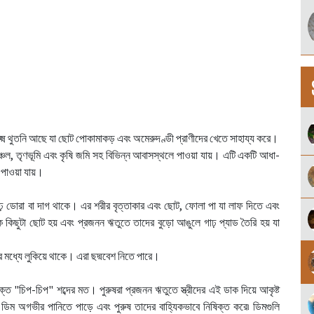
সূক্ষ্ম থুতনি আছে যা ছোট পোকামাকড় এবং অমেরুদণ্ডী প্রাণীদের খেতে সাহায্য করে।
নাঞ্চল, তৃণভূমি এবং কৃষি জমি সহ বিভিন্ন আবাসস্থলে পাওয়া যায়। এটি একটি আধা-
পাওয়া যায়।
 গাঢ় ডোরা বা দাগ থাকে। এর শরীর বৃত্তাকার এবং ছোট, ফোলা পা যা লাফ দিতে এবং
 কিছুটা ছোট হয় এবং প্রজনন ঋতুতে তাদের বুড়ো আঙুলে গাঢ় প্যাড তৈরি হয় যা
ের মধ্যে লুকিয়ে থাকে। এরা ছদ্মবেশ নিতে পারে।
ুক্ত "চিপ-চিপ" শব্দের মত। পুরুষরা প্রজনন ঋতুতে স্ত্রীদের এই ডাক দিয়ে আকৃষ্ট
ী ডিম অগভীর পানিতে পাড়ে এবং পুরুষ তাদের বাহ্যিকভাবে নিষিক্ত করে৷ ডিমগুলি