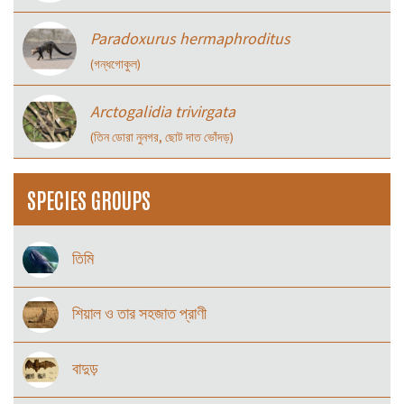
Paradoxurus hermaphroditus
(গন্ধগোকুল)
Arctogalidia trivirgata
(তিন ডোরা নুনগর, ছোট দাত ভোঁদড়)
SPECIES GROUPS
তিমি
শিয়াল ও তার সহজাত প্রাণী
বাদুড়