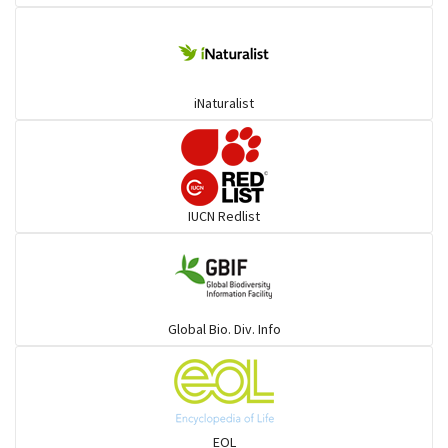
বন্য ছাগল,বন্য মহিষ ও তার সহজাত
হরিণ
iNaturalist
শুশুক
হাতি
IUCN Redlist
বিড়াল
বেজি
Global Bio. Div. Info
হায়না
উল্লুক
EOL