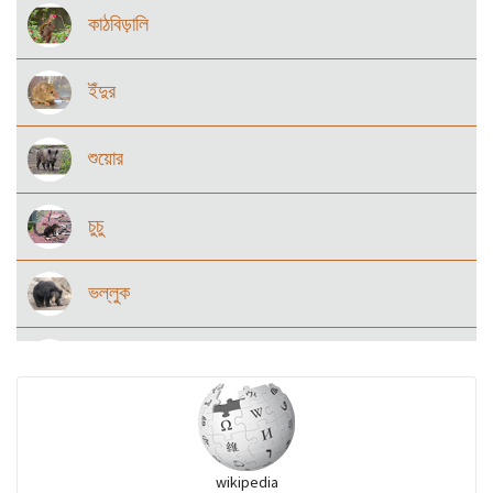
কাঠবিড়ালি
ইঁদুর
শুয়োর
চুচু
ভল্লুক
বানর
খাটাশ ও তার সহজাত
wikipedia