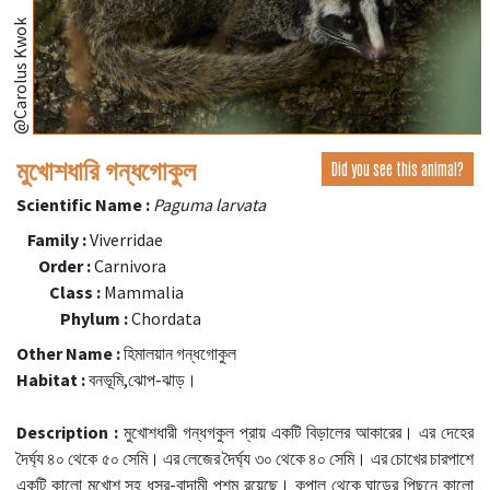
@Carolus Kwok
মুখোশধারি গন্ধগোকুল
Did you see this animal?
Scientific Name :
Paguma larvata
Family :
Viverridae
Order :
Carnivora
Class :
Mammalia
Phylum :
Chordata
Other Name :
হিমালয়ান গন্ধগোকুল
Habitat :
বনভূমি,ঝোপ-ঝাড়।
Description :
মুখোশধারী গন্ধগকুল প্রায় একটি বিড়ালের আকারের। এর দেহের
দৈর্ঘ্য ৪০ থেকে ৫০ সেমি। এর লেজের দৈর্ঘ্য ৩০ থেকে ৪০ সেমি। এর চোখের চারপাশে
একটি কালো মুখোশ সহ ধূসর-বাদামী পশম রয়েছে। কপাল থেকে ঘাড়ের পিছনে কালো