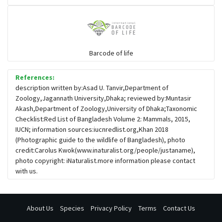
সজারু
খরগোশ
Barcode of life
References:
লাজুক
description written by:Asad U. Tanvir,Department of
Zoology,Jagannath University,Dhaka; reviewed by:Muntasir
Akash,Department of Zoology,University of Dhaka;Taxonomic
বনরুই
Checklist:Red List of Bangladesh Volume 2: Mammals, 2015,
IUCN; information sources:iucnredlist.org,Khan 2018
(Photographic guide to the wildlife of Bangladesh), photo
ভোঁদড়
credit:Carolus Kwok(www.inaturalist.org/people/justaname),
photo copyright: iNaturalist.more information please contact
with us.
About Us
Species
Privacy Policy
Terms
Contact Us