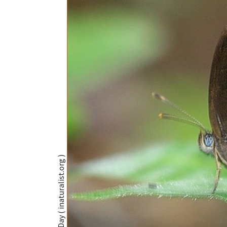
@Les Day ( inaturalist.org )