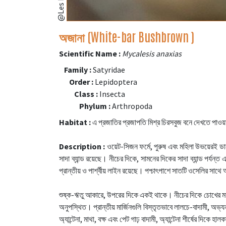
অজানা (White-bar Bushbrown )
Scientific Name :
Mycalesis anaxias
Family :
Satyridae
Order :
Lepidoptera
Class :
Insecta
Phylum :
Arthropoda
Habitat :
এ প্রজাতির প্রজাপতি মিশ্র চিরসবুজ বনে দেখতে পাওয়
Description :
ওয়েট-সিজন ফর্মে, পুরুষ এবং মহিলা উভয়েরই ড
সাদা ব্যান্ড রয়েছে। নীচের দিকে, সামনের দিকের সাদা ব্যান্ড পর্যন
প্রান্তীয় ও পার্শ্বীয় লাইন রয়েছে। পশ্চাৎপাশে সাতটি ওসেলির সাথে অ
শুষ্ক-ঋতু আকারে, উপরের দিকে একই থাকে। নীচের দিকে চোখের মত ছো
অনুপস্থিত। প্রান্তীয় মার্জিনগুলি বিস্তৃতভাবে লালচে-বাদামী, অভ্যন্
অ্যান্টেনা, মাথা, বক্ষ এবং পেট গাঢ় বাদামী, অ্যান্টেনা শীর্ষের দিকে হা