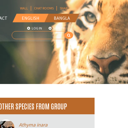
|
|
WALL
CHAT ROOMS
SNAP
ACT
ENGLISH
BANGLA
LOG IN
SIGN UP
OTHER SPECIES FROM GROUP
Athyma inara