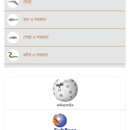
টেংরা
কড ও সহজাত
পোয়া ও সহজাত
বাইম ও সহজাত
উড়ুক্কু মাছ
কোরাল ও সহজাত
wikipedia
অজানা (Herrings)
অজানা (Mojarra)