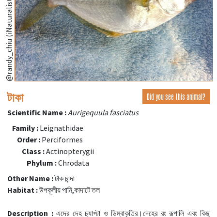
@randy_chiu (iNaturalist.org)
টাকা
Did you see this animal?
Scientific Name :
Aurigequula fasciatus
Family :
Leignathidae
Order :
Perciformes
Class :
Actinopterygii
Phylum :
Chrodata
Other Name :
টাক চান্দা
Habitat :
উপকূলীয় পানি,কাদাটে তল
Description :
এদের দেহ চ্যাপ্টা ও ডিম্বাকৃতির।দেহের রং রূপালি এবং কিছু