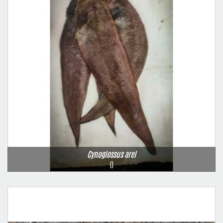
Cynoglossus arel
()