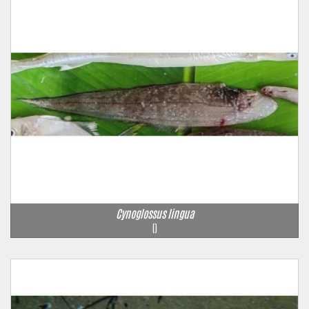
Cynoglossus lingua
()