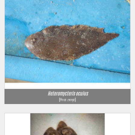
Heteromycteris oculus
(সিংরা জেব্রা)