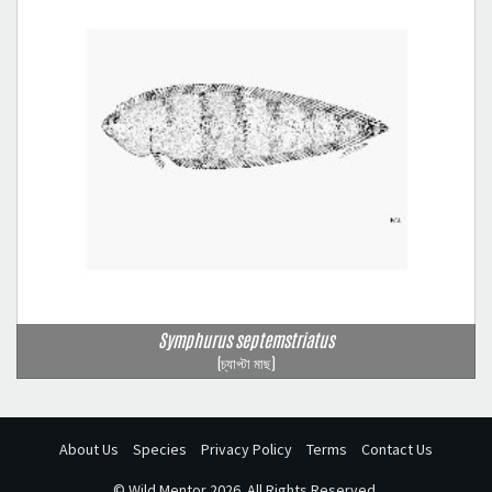
Symphurus septemstriatus
(চ্যাপ্টা মাছ)
About Us
Species
Privacy Policy
Terms
Contact Us
©
Wild Mentor
2026. All Rights Reserved.