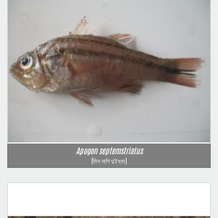
Apogon septemstriatus
(তিন দাগি দুইধ্যা)