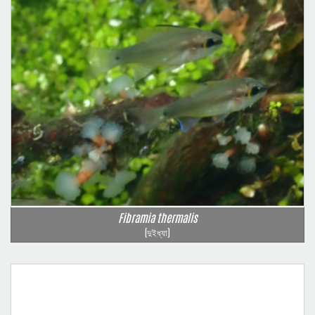
Fibramia thermalis
(দুইধ্যা)