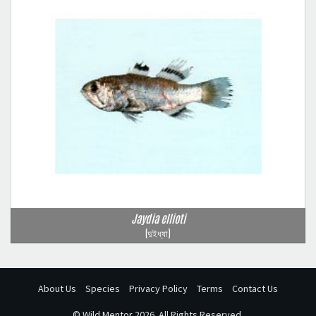
Jaydia ellioti
(দুইধ্যা)
About Us
Species
Privacy Policy
Terms
Contact Us
©
Wild Mentor
2026. All Rights Reserved.