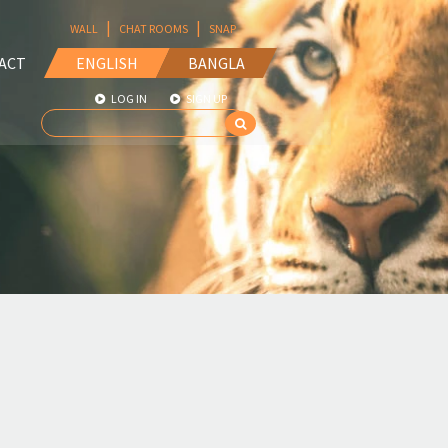
|
|
WALL
CHAT ROOMS
SNAP
ACT
ENGLISH
BANGLA
LOG IN
SIGN UP