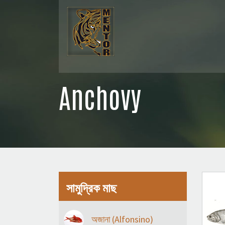
Anchovy
সামুদ্রিক মাছ
অজানা (Alfonsino)