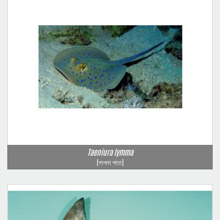
Taeniura lymma
(শাপলা পাতা)