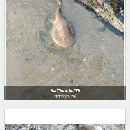
Narcine brunnea
(বাদামি বিদ্যুৎ মাছ)