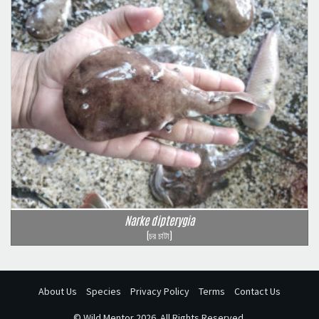
Narke dipterygia
(চর চাটা)
About Us
Species
Privacy Policy
Terms
Contact Us
©
Wild Mentor
2026. All Rights Reserved.