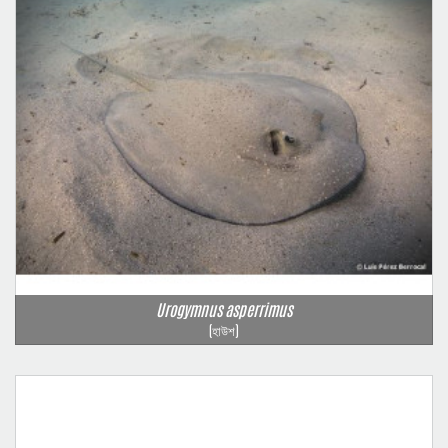
Urogymnus asperrimus
(হাউশ)