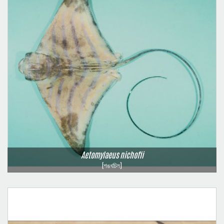
Aetomylaeus nichofii
(শঙখচিল)