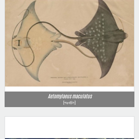
Aetomylaeus maculatus
(শঙখচিল)