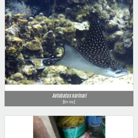
Aetobatus narinari
(চিল মাছ)