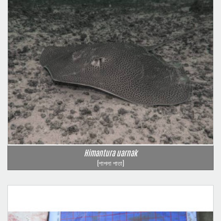
Himantura uarnak
(শাপলা পাতা)