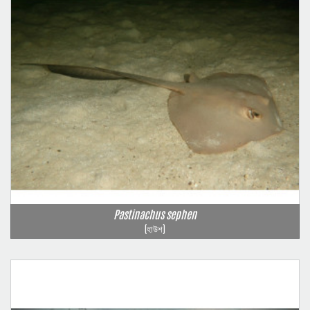
Pastinachus sephen
(হাউশ)