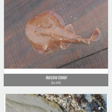
Narcine timlei
(চর চাটা)