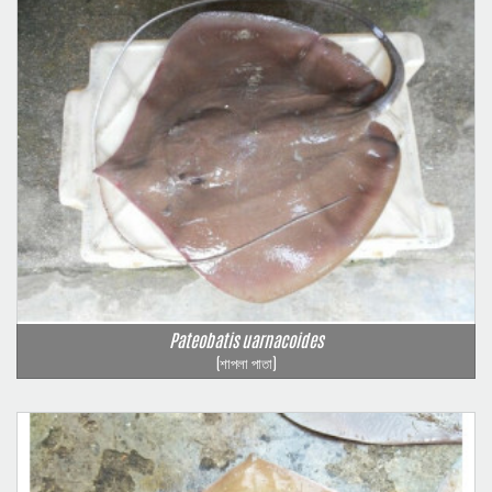
Pateobatis uarnacoides
(শাপলা পাতা)