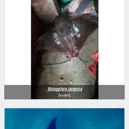
Rhinoptera javanica
(শঙখচিল)