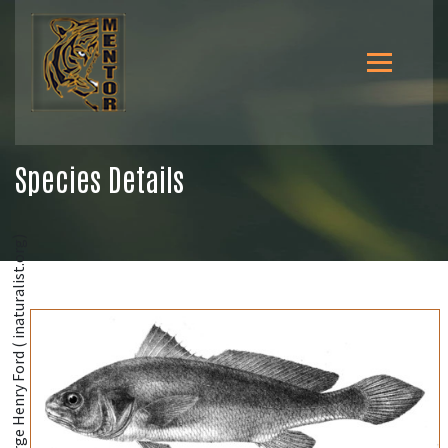
Species Details
@George Henry Ford ( inaturalist.org)