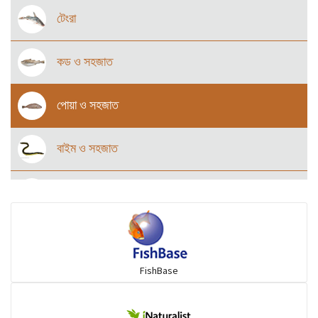
টেংরা
কড ও সহজাত
পোয়া ও সহজাত
বাইম ও সহজাত
উড়ুক্কু মাছ
কোরাল ও সহজাত
FishBase
অজানা (Herrings)