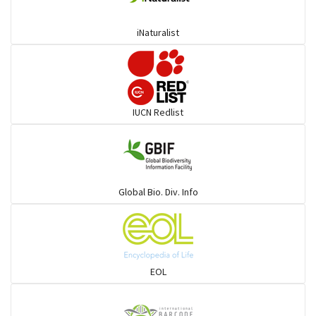
অজানা (Mojarra)
iNaturalist
বাটা ও সহজাত
চান্দা ও সহজাত
IUCN Redlist
পটকা ও সহজাত
শাপলাপাতা ও সহজাত
Global Bio. Div. Info
দাতিনা ও সহজাত
হাঙর
EOL
বইলা ও সহজাত