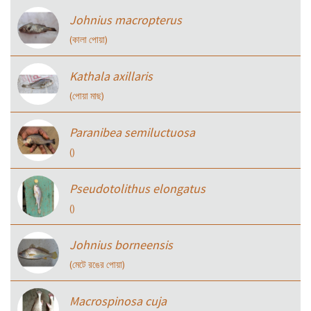
Johnius macropterus
(কালা পোয়া)
Kathala axillaris
(পোয়া মাছ)
Paranibea semiluctuosa
()
Pseudotolithus elongatus
()
Johnius borneensis
(মেটে রঙের পোয়া)
Macrospinosa cuja