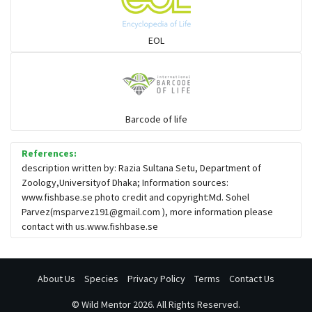
হাঙর
EOL
বইলা ও সহজাত
চাটা ও সহজাত
Barcode of life
References:
অজানা (Spikefish)
description written by: Razia Sultana Setu, Department of
Zoology,Universityof Dhaka; Information sources:
www.fishbase.se photo credit and copyright:Md. Sohel
বাইলা ও সহজাত
Parvez(
msparvez191@gmail.com
), more information please
contact with us.www.fishbase.se
About Us
Species
Privacy Policy
Terms
Contact Us
©
Wild Mentor
2026. All Rights Reserved.