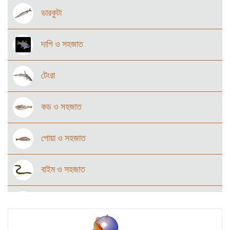
ডারকুটা
দাগি ও সহজাত
টেংরা
কড ও সহজাত
পোয়া ও সহজাত
বাইম ও সহজাত
উড়ুক্কু মাছ