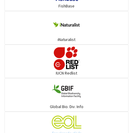
FishBase
বাটা ও সহজাত
চান্দা ও সহজাত
iNaturalist
পটকা ও সহজাত
শাপলাপাতা ও সহজাত
IUCN Redlist
দাতিনা ও সহজাত
হাঙর
Global Bio. Div. Info
বইলা ও সহজাত