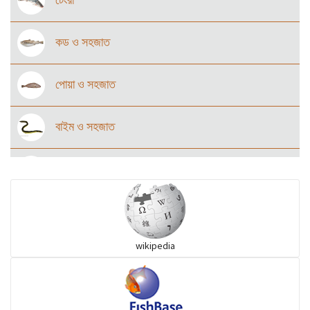
কড ও সহজাত
পোয়া ও সহজাত
বাইম ও সহজাত
উড়ুক্কু মাছ
কোরাল ও সহজাত
wikipedia
অজানা (Herrings)
অজানা (Mojarra)