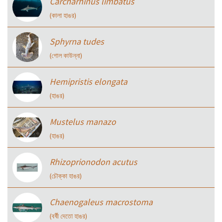
Carcharhinus limbatus
(কালা হাঙর)
Sphyrna tudes
(গোল কাউন্না)
Hemipristis elongata
(হাঙর)
Mustelus manazo
(হাঙর)
Rhizoprionodon acutus
(চৌক্কা হাঙর)
Chaenogaleus macrostoma
(বর্ষী দেতো হাঙর)