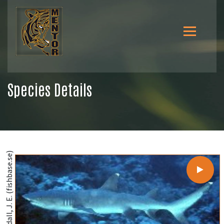
Species Details
@Randall, J. E. (fishbase.se)