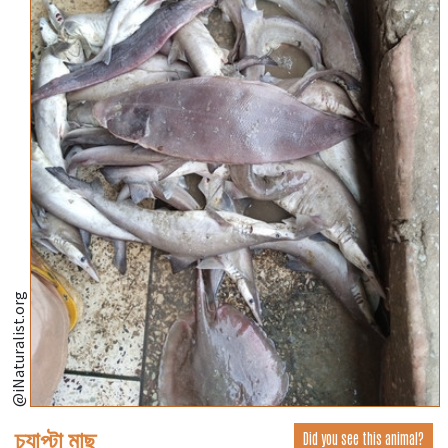
@iNaturalist.org
চ্যাপ্টা মাছ
Did you see this animal?