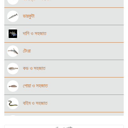
ডারকুটা
দাগি ও সহজাত
টেংরা
কড ও সহজাত
পোয়া ও সহজাত
বাইম ও সহজাত
উড়ুক্কু মাছ