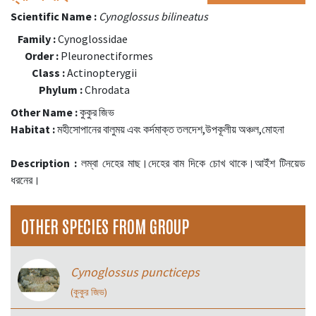
Scientific Name :
Cynoglossus bilineatus
Family :
Cynoglossidae
Order :
Pleuronectiformes
Class :
Actinopterygii
Phylum :
Chrodata
Other Name :
কুকুর জিভ
Habitat :
মহীসোপানের বালুময় এবং কর্দমাক্ত তলদেশ,উপকূলীয় অঞ্চল,মোহনা
Description :
লম্বা দেহের মাছ।দেহের বাম দিকে চোখ থাকে।আইঁশ টিনয়েড
ধরনের।
OTHER SPECIES FROM GROUP
Cynoglossus puncticeps
(কুকুর জিভ)