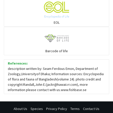
দাতিনা ও সহজাত
হাঙর
EOL
বইলা ও সহজাত
চাটা ও সহজাত
Barcode of life
References:
অজানা (Spikefish)
description written by: Seam Ferdous Emon, Department of
Zoology,Universityof Dhaka; Information sources: Encyclopedia
of flora and fauna of Bangladesh(volume 24). photo credit and
বাইলা ও সহজাত
copyright:Randall,John E.(
jackr@hawaii.rr.com
), more
information please contact with us.www.fishbase.se
About Us
Species
Privacy Policy
Terms
Contact Us