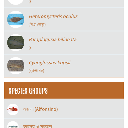
()
Heteromycteris oculus
(সিংরা জেব্রা)
Paraplagusia bilineata
()
Cynoglossus kopsii
(চ্যাপ্টা মাছ)
SPECIES GROUPS
অজানা (Alfonsino)
ফাইস্যা ও সহজাত