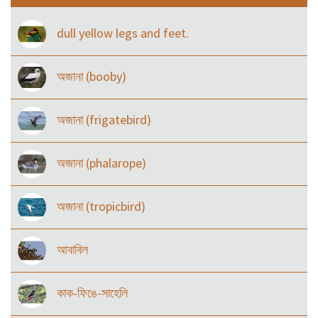
dull yellow legs and feet.
অজানা (booby)
অজানা (frigatebird)
অজানা (phalarope)
অজানা (tropicbird)
আবাবিল
কাক-ফিঙে-সাহেলি