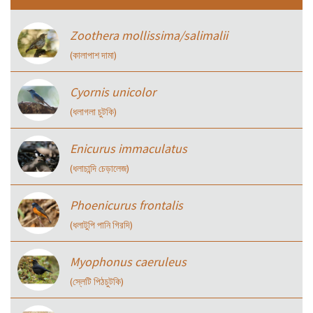
Zoothera mollissima/salimalii
(কালাপাশ দামা)
Cyornis unicolor
(ধলাগলা চুটকি)
Enicurus immaculatus
(ধলাচান্দি চেড়ালেজ)
Phoenicurus frontalis
(ধলাটুপি পানি গিরদি)
Myophonus caeruleus
(স্লেটি পিঠচুটকি)