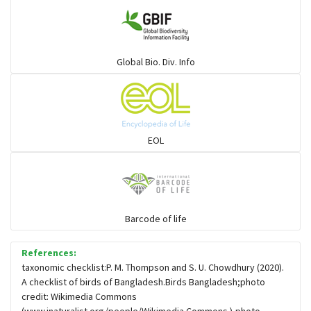
গাঙচিল
গাছআঁচড়া
Global Bio. Div. Info
চড়ুই-বাবুই-খঞ্জন-তুলিকা-মুনিয়া
চড়ুই-বাবুই-খঞ্জন-তুলিকা-মুনিয়া
EOL
চাঁদ পাখি
চিল-বাজ -ঈগল-শিকরে
Barcode of life
References:
চ্যাগা, বাটান, জিরিয়া ও তাদের সহজাত
taxonomic checklist:P. M. Thompson and S. U. Chowdhury (2020).
A checklist of birds of Bangladesh.Birds Bangladesh;photo
credit: Wikimedia Commons
ছোট মাছরাঙা
(www.inaturalist.org/people/Wikimedia Commons ),photo