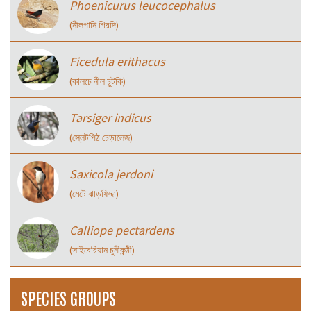
Phoenicurus leucocephalus
(নীলপানি গিরদি)
Ficedula erithacus
(কালচে নীল চুটকি)
Tarsiger indicus
(স্লেটপিঠ চেড়ালেজ)
Saxicola jerdoni
(মেটে ঝাড়ফিদ্দা)
Calliope pectardens
(সাইবেরিয়ান চুনীকন্ঠী)
SPECIES GROUPS