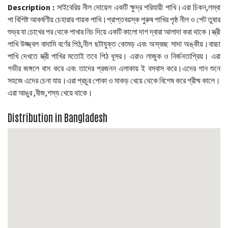
Description :
সাইবেরিয় নীল দোয়েল একটি ক্ষুদ্র পরিযায়ী পাখি।এরা চিকন,লম্বা
পা বিশিষ্ট আকর্ষণীয় চেহারার গায়ক পাখি।প্রাপ্তবয়স্ক পুরুষ পাখির পৃষ্ঠ নীল ও পেট তুষার
শুভ্র যা চোখের পর থেকে পাখার নিচ দিয়ে একটি কালো দাগ দ্বারা আলাদা করা থাকে।স্ত্রী
পাখি উজ্জ্বল বাদামি বর্ণের পিঠ,নীল ছটাযুক্ত কোমড় এবং অস্বচ্ছ সাদা অঙ্কীয়।বাচ্চা
পাখি দেখতে স্ত্রী পাখির মতোই তবে পিঠ ধূসর। এরাও লাজুক ও নির্জনতাপ্রিয়। এরা
গভীর জঙ্গলে বাস করে এবং তাদের প্রজনন এলাকায় ই বসবাস করে।এদের গান শুনে
সহজে এদের চেনা যায়।এরা প্রচুর পোকা ও মাকড় খেয়ে থেকে বিশেষ করে গ্রীষ্ম কালে।
এরা আঙুর ,বীজ,শস্য খেয়ে থাকে।
Distribution in Bangladesh