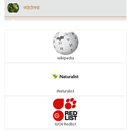
কাঠঠোকরা
কানচরা
কাস্তেচরা - চামচঠুটি
wikipedia
কুচকুচি
কোকিল
iNaturalist
গগনবেড়
গয়ার
IUCN Redlist