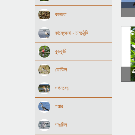
কানচরা
কাস্তেচরা - চামচঠুটি
কুচকুচি
কোকিল
K
গগনবেড়
গয়ার
গাঙচিল