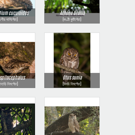
dium cuculoides
Athene brama
এশীয় দাগিপেঁচা)
(কণ্ঠী কুটিপেঁচা)
 spilocephalus
Otus sunia
াহাড়ি নিমপেঁচা)
(উদয়ি নিমপেঁচা)