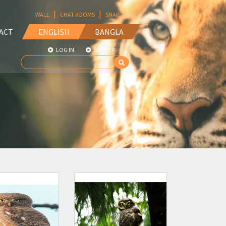
|
|
WALL
CHAT ROOMS
SNAP
ACT
ENGLISH
BANGLA
LOG IN
SIGN UP