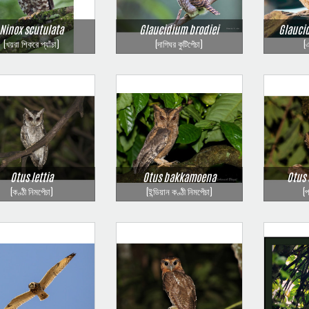
Ninox scutulata
Glaucidium brodiei
Glauci
(খয়রা শিকরে প্যাঁচা)
(দাগিঘর কুটিপেঁচা)
(
Otus lettia
Otus bakkamoena
Otus
(কণ্ঠী নিমপেঁচা)
(ইন্ডিয়ান কণ্ঠী নিমপেঁচা)
(প