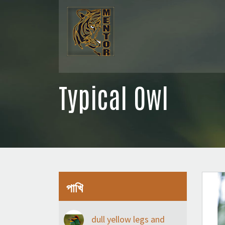
Typical Owl
পাখি
dull yellow legs and