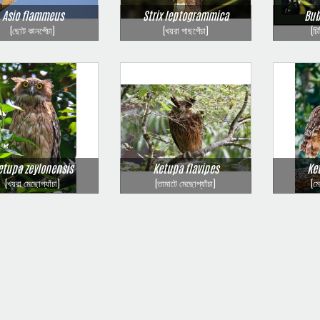
Asio flammeus
Strix leptogrammica
Bub
(ছোট কানপেঁচা)
(খয়রা গাছপেঁচা)
(চি
etupa zeylonensis
Ketupa flavipes
Ke
(খয়রা মেছোপ্যাঁচা)
(তামাটে মেছোপ্যাঁচা)
(ম