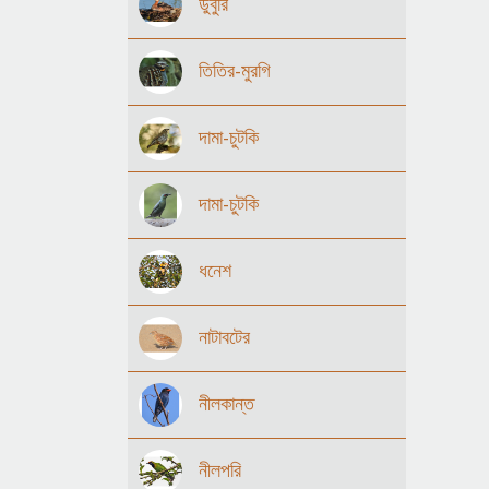
ডুবুরি
তিতির-মুরগি
দামা-চুটকি
দামা-চুটকি
ধনেশ
নাটাবটের
নীলকান্ত
নীলপরি