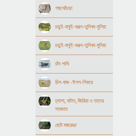
গাছআঁচড়া
চড়ুই-বাবুই-খঞ্জন-তুলিকা-মুনিয়া
চড়ুই-বাবুই-খঞ্জন-তুলিকা-মুনিয়া
চাঁদ পাখি
চিল-বাজ -ঈগল-শিকরে
চ্যাগা, বাটান, জিরিয়া ও তাদের
সহজাত
ছোট মাছরাঙা