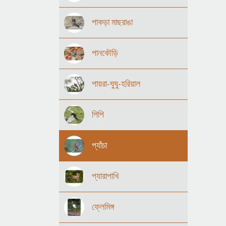
পাকড়া মাছরাঙা
পানকৌড়ি
পায়রা-ঘুঘু-হরিয়াল
পিপি
প্যাঁচা
প্যারাপাখি
ফ্লেমিঙ্গ