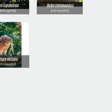
o nipalensis
Bubo coromandus
টিপেট হুতুমপেঁচা)
(মেটে হুতুমপ্যাঁচা)
tupa ketupa
েটে মেছোপ্যাঁচা)