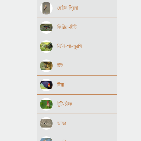
ছোটন প্রিনা
জিরিয়া-টিটি
ঝিলি-পানমুরগি
টিট
টিয়া
টুটি-চটক
ডাহর