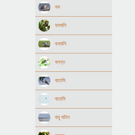
বক
বনমালি
বনমালি
বসন্ত
বাতাসি
বাতাসি
বাবু বাটান