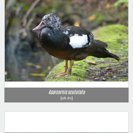
Asarcornis scutulata
(বাদি হাঁস)