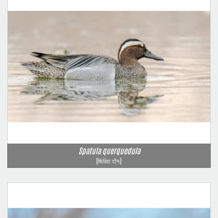
Spatula querquedula
(জিরিয়া হাঁস)