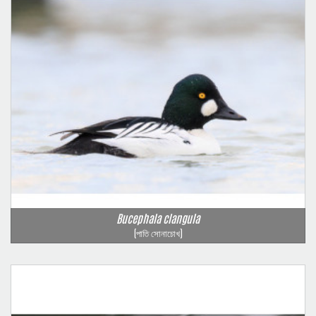
Bucephala clangula
(পাতি সোনাচোখ)