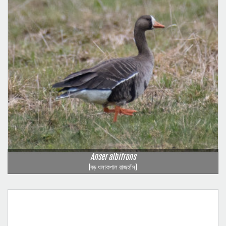
Anser albifrons
(বড় ধলাকপাল রাজহাঁস)