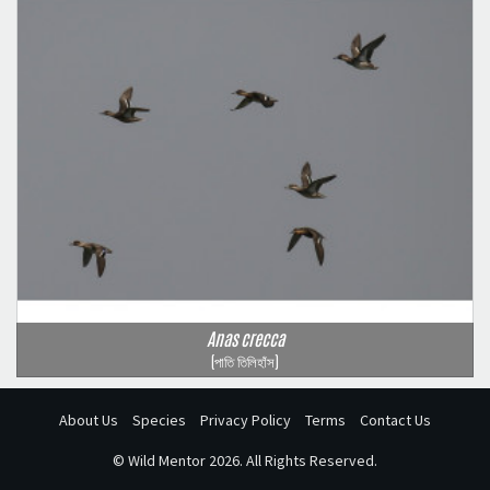
Anas crecca
(পাতি তিলিহাঁস)
About Us
Species
Privacy Policy
Terms
Contact Us
©
Wild Mentor
2026. All Rights Reserved.