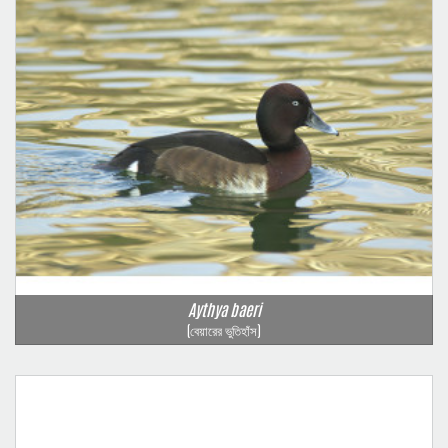
Aythya baeri
(বেয়ারের ভুতিহাঁস)