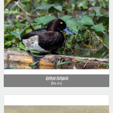
Aythya fuligula
(টিকি হাঁস)