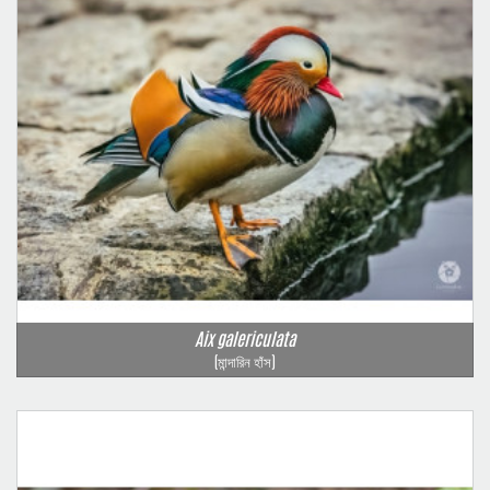
Aix galericulata
(মান্দারিন হাঁস)