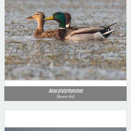
Anas platyrhynchos
(নীলমাথা হাঁস)