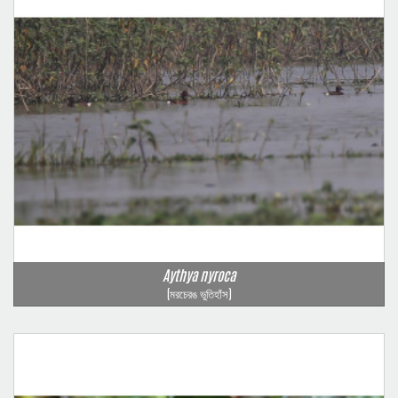
Aythya nyroca
(মরচেরঙ ভুতিহাঁস)