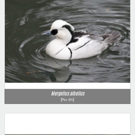
Mergellus albellus
(স্মিও হাঁস)