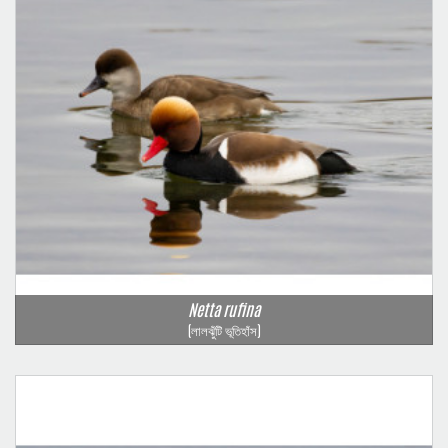
Netta rufina
(লালঝুঁটি ভূতিহাঁস)