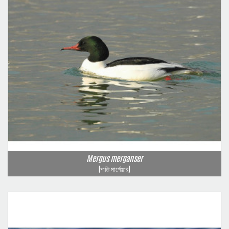
Mergus merganser
(পাতি মার্গেঞ্জার)