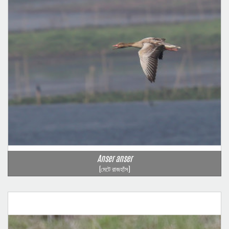
Anser anser
(মেটে রাজহাঁস)