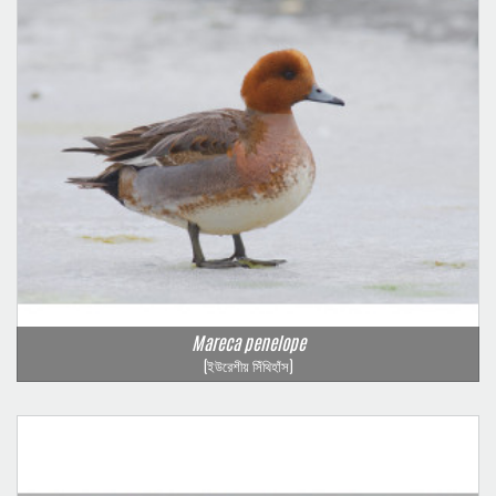
Mareca penelope
(ইউরেশীয় সিঁথিহাঁস)