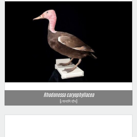
Rhodonessa caryophyllacea
(গোলাপি হাঁস)