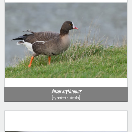
Anser erythropus
(বড় ধলাকপাল রাজহাঁস)