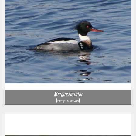
Mergus serrator
(লালবুক মারগেঞ্জার)