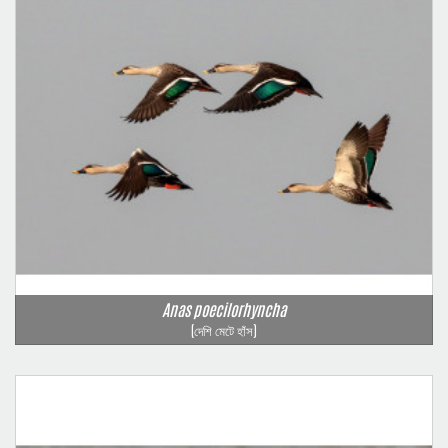
Anas poecilorhyncha
(দেশি মেটে হাঁস)