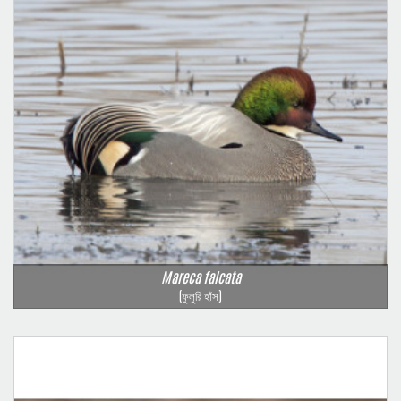
Mareca falcata
(ফুলুরি হাঁস)