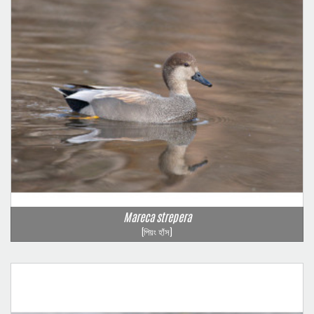
Mareca strepera
(পিয়ং হাঁস)