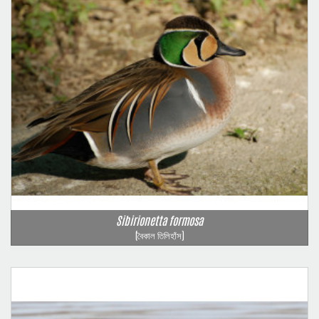
Sibirionetta formosa
(বৈকাল তিলিহাঁস)