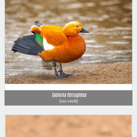
Tadorna ferruginea
(খয়রা চকাচকি)