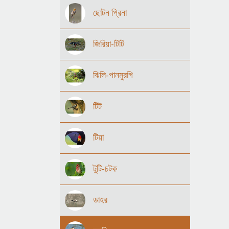
ছোটন প্রিনা
জিরিয়া-টিটি
ঝিলি-পানমুরগি
টিট
টিয়া
টুটি-চটক
ডাহর