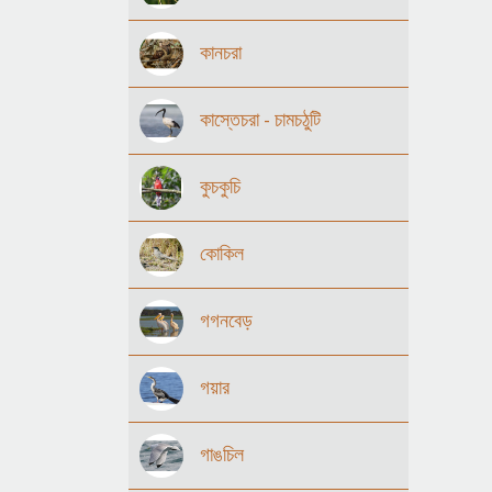
কানচরা
কাস্তেচরা - চামচঠুটি
কুচকুচি
কোকিল
গগনবেড়
গয়ার
গাঙচিল