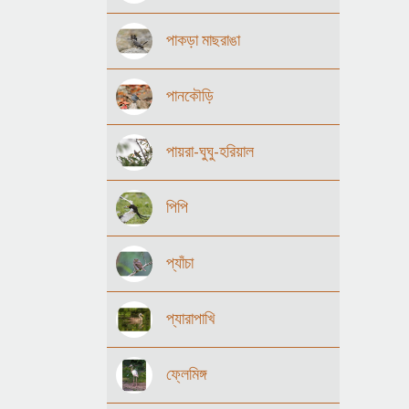
পাকড়া মাছরাঙা
পানকৌড়ি
পায়রা-ঘুঘু-হরিয়াল
পিপি
প্যাঁচা
প্যারাপাখি
ফ্লেমিঙ্গ