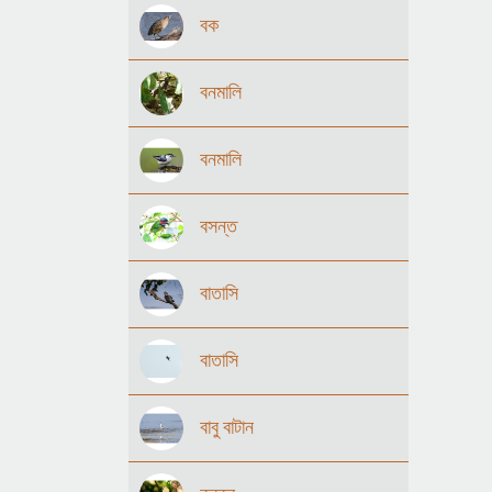
বক
বনমালি
বনমালি
বসন্ত
বাতাসি
বাতাসি
বাবু বাটান