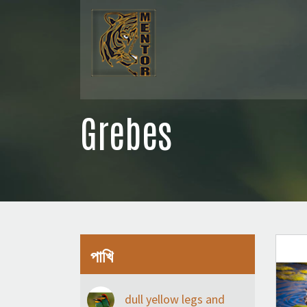
Grebes
পাখি
dull yellow legs and