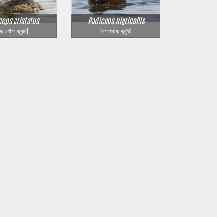
ceps cristatus
Podiceps nigricollis
বড় খোঁপা ডুবুরি)
(কালাঘাড় ডুবুরি)