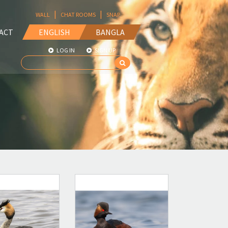
|
|
WALL
CHAT ROOMS
SNAP
ACT
ENGLISH
BANGLA
LOG IN
SIGN UP