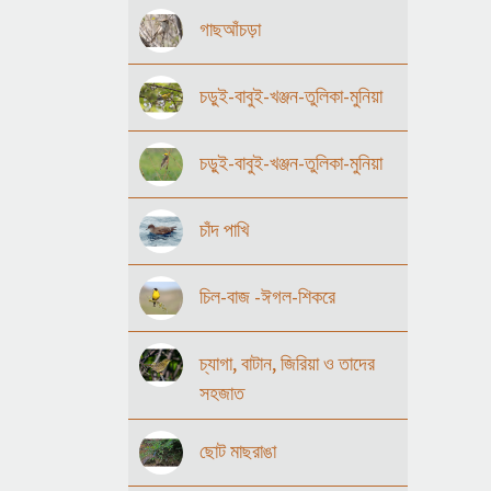
গাছআঁচড়া
চড়ুই-বাবুই-খঞ্জন-তুলিকা-মুনিয়া
চড়ুই-বাবুই-খঞ্জন-তুলিকা-মুনিয়া
চাঁদ পাখি
চিল-বাজ -ঈগল-শিকরে
চ্যাগা, বাটান, জিরিয়া ও তাদের
সহজাত
ছোট মাছরাঙা