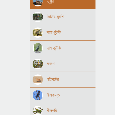
ডুবুরি
তিতির-মুরগি
দামা-চুটকি
দামা-চুটকি
ধনেশ
নাটাবটের
নীলকান্ত
নীলপরি