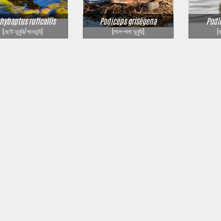
hybaptus ruficollis
Podiceps grisegena
Podi
(ছোট ডুবুরি/পানডুবি)
(লাল-গলা ডুবুরি)
(