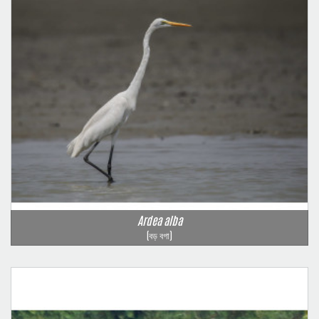
Ardea alba
(বড় বগা)