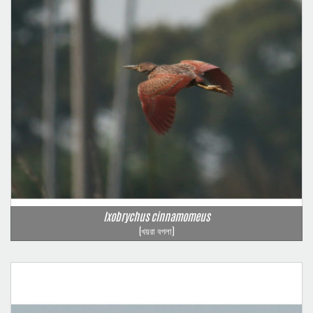
Ixobrychus cinnamomeus
(খয়রা বগলা)