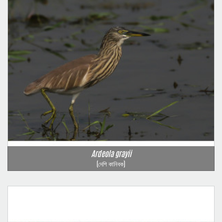
Ardeola grayii
(দেশি কানিবক)