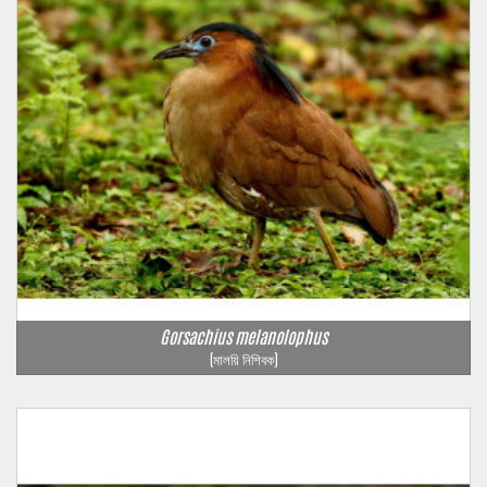
Gorsachius melanolophus
(মালয়ি নিশিবক)