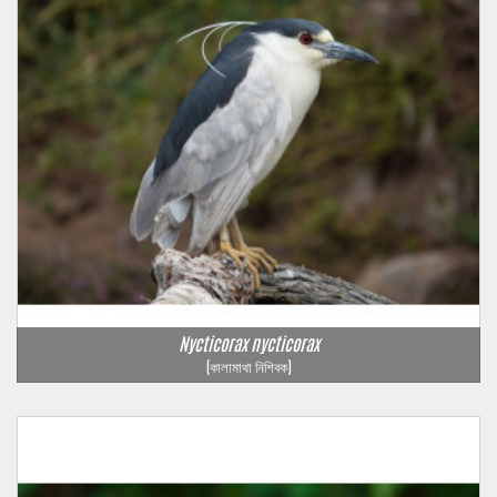
Nycticorax nycticorax
(কালামাথা নিশিবক)