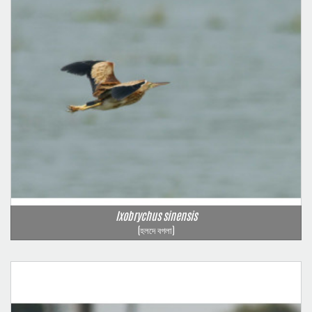
Ixobrychus sinensis
(হলদে বগলা)