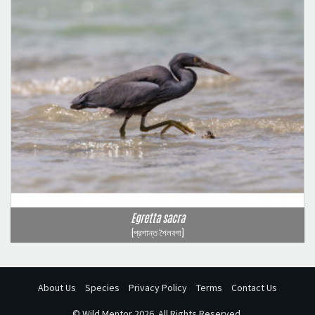
Egretta sacra
(প্রশান্ত শৈলবগা)
About Us
Species
Privacy Policy
Terms
Contact Us
©
Wild Mentor
2026. All Rights Reserved.