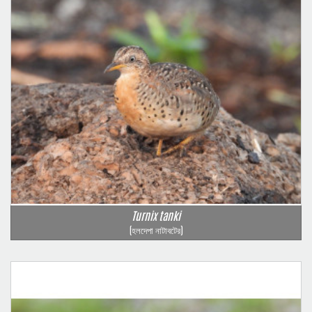
Turnix tanki
(হলদেপা নাটাবটের)