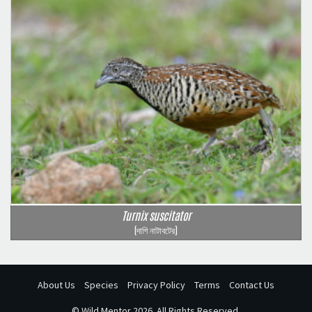
Turnix suscitator
(দাগি নাটাবটের)
About Us
Species
Privacy Policy
Terms
Contact Us
©
Wild Mentor
2026. All Rights Reserved.