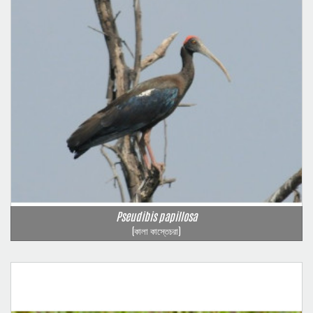
Pseudibis papillosa
(কালা কাস্তেচরা)