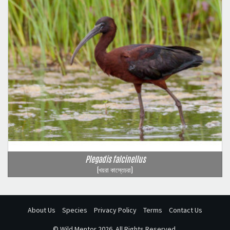
Plegadis falcinellus
(খয়রা কাস্তেচরা)
About Us
Species
Privacy Policy
Terms
Contact Us
©
Wild Mentor
2026. All Rights Reserved.