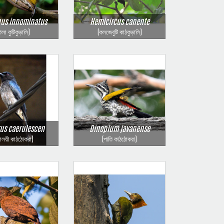
us innominatus
Hemicircus canente
িলা কুটিকুড়ালি)
(কলজেবুটি কাঠকুড়ালি)
us caerulescen
Dinopium javanense
মালয়ী কাঠঠোকরা)
(পাতি কাঠঠোকরা)