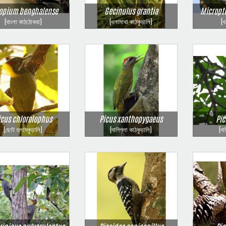
opium benghalense
Gecinulus grantia
Micropt
(বাংলা কাঠঠোকরা)
(ধলামাথা কাঠকুড়ালি)
(খ
icus chlorolophus
Picus xanthopygaeus
Pic
(ছোট হলদেকুড়ালি)
(দাগিগলা কাঠকুড়ালি)
(দা