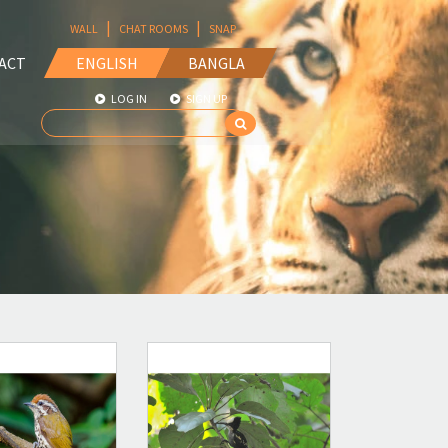
|
|
WALL
CHAT ROOMS
SNAP
ACT
ENGLISH
BANGLA
LOG IN
SIGN UP