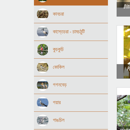
Din
কানচরা
কাস্তেচরা - চামচঠুটি
কুচকুচি
কোকিল
P
গগনবেড়
গয়ার
গাঙচিল