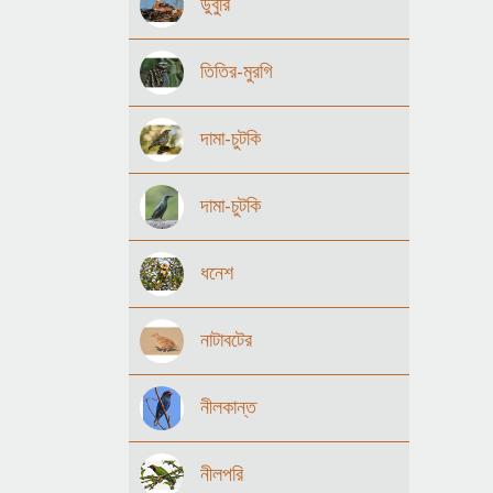
ডুবুরি
তিতির-মুরগি
দামা-চুটকি
দামা-চুটকি
ধনেশ
নাটাবটের
নীলকান্ত
নীলপরি