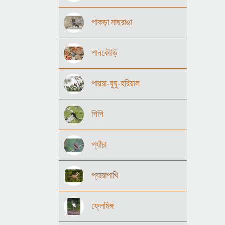
পাকড়া মাছরাঙা
পানকৌড়ি
পায়রা-ঘুঘু-হরিয়াল
পিপি
প্যাঁচা
প্যারাপাখি
ফ্লেমিঙ্গ