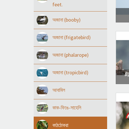
feet.
অজানা (booby)
অজানা (frigatebird)
অজানা (phalarope)
অজানা (tropicbird)
Bl
আবাবিল
কাক-ফিঙে-সাহেলি
কাঠঠোকরা