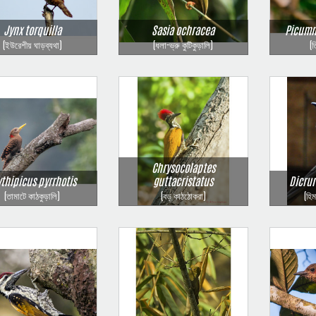
Jynx torquilla
Sasia ochracea
Picumn
(ইউরেশীয় ঘাড়ব্যথা)
(ধলা-ভ্রু কুটিকুড়ালি)
(ত
Chrysocolaptes
ythipicus pyrrhotis
guttacristatus
Dicrur
(তামাটে কাঠকুড়ালি)
(বড় কাঠঠোকরা)
(হি