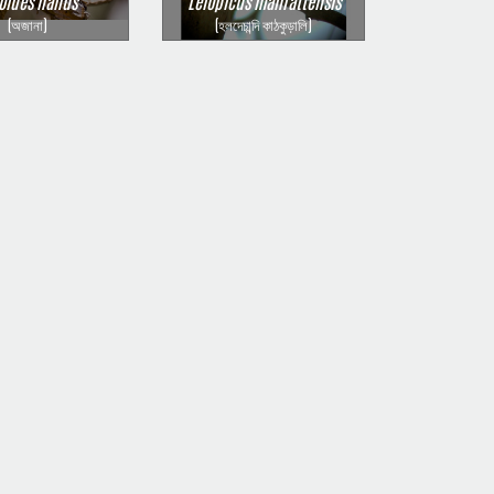
oides nanus
Leiopicus mahrattensis
(অজানা)
(হলদেচান্দি কাঠকুড়ালি)