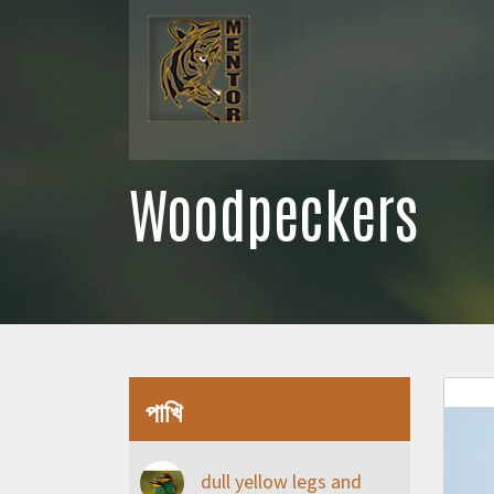
Woodpeckers
পাখি
dull yellow legs and