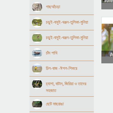
Mulle
গাছআঁচড়া
চড়ুই-বাবুই-খঞ্জন-তুলিকা-মুনিয়া
চড়ুই-বাবুই-খঞ্জন-তুলিকা-মুনিয়া
চাঁদ পাখি
D
চিল-বাজ -ঈগল-শিকরে
চ্যাগা, বাটান, জিরিয়া ও তাদের
সহজাত
ছোট মাছরাঙা