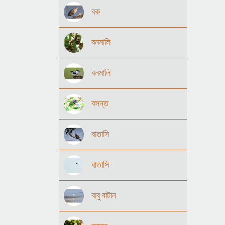
বক
বনমালি
বনমালি
বসন্ত
বাতাসি
বাতাসি
বাবু বাটান