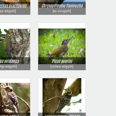
ernus brachyurus
Chrysophlegma flavinucha
য়রা কাঠকুড়ালি)
(বড় হলদেকুড়ালি)
us viridanus
Picus guerini
গিবুক কাঠকুড়ালি)
(মেটেমাথা কাঠকুড়ালি)