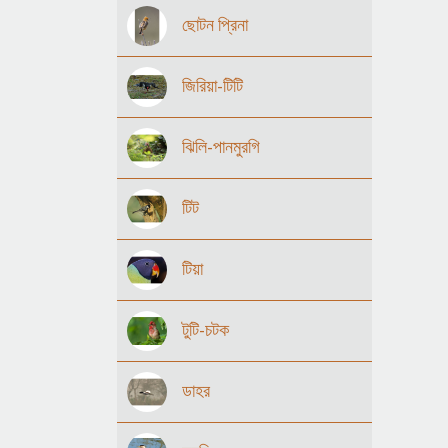
ছোটন প্রিনা
জিরিয়া-টিটি
ঝিলি-পানমুরগি
টিট
টিয়া
টুটি-চটক
ডাহর