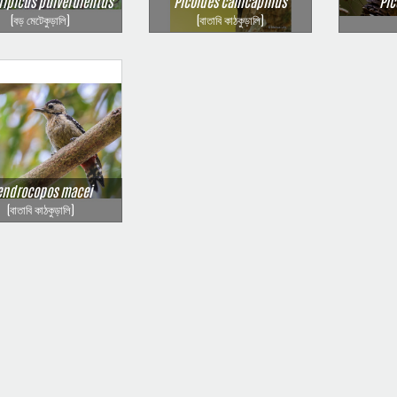
ripicus pulverulentus
Picoides canicapillus
Pic
(বড় মেটেকুড়ালি)
(বাতাবি কাঠকুড়ালি)
endrocopos macei
(বাতাবি কাঠকুড়ালি)