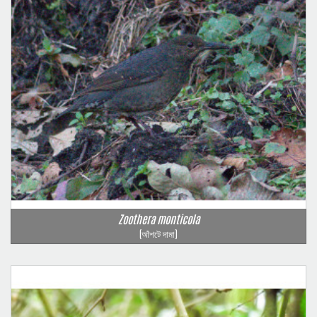
Zoothera monticola
(আঁশটে দামা)