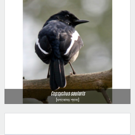
Copsychus saularis
(ধলাকোমড় শ্যামা)