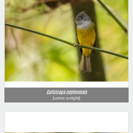
Culicicapa ceylonensis
(মেটেমাথা কানারিচুটকি)