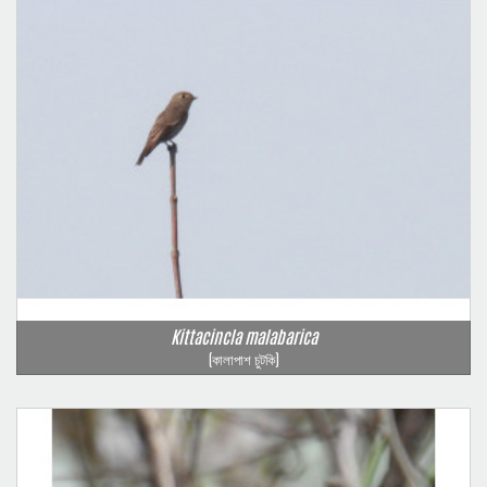
Kittacincla malabarica
(কালাপাশ চুটকি)