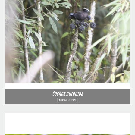
Cochoa purpurea
(কমলামাথা দামা)