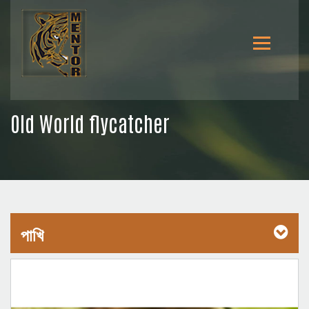
Old World flycatcher
পাখি