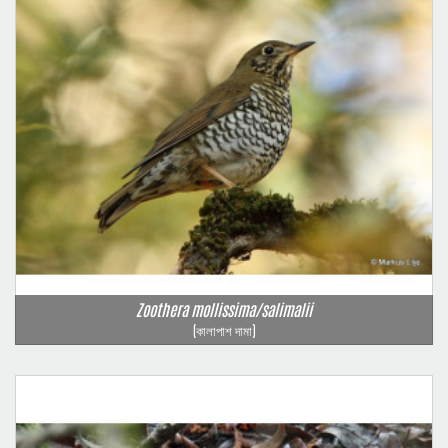
Zoothera mollissima/salimalii
(কালাপাশ দামা)