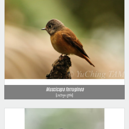
Muscicapa ferruginea
(মেটেবুক চুটকি)