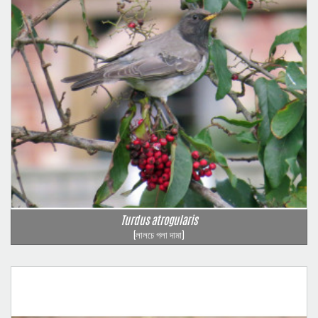
Turdus atrogularis
(লালচে গলা দামা)