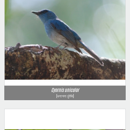
Cyornis unicolor
(ধলাগলা চুটকি)