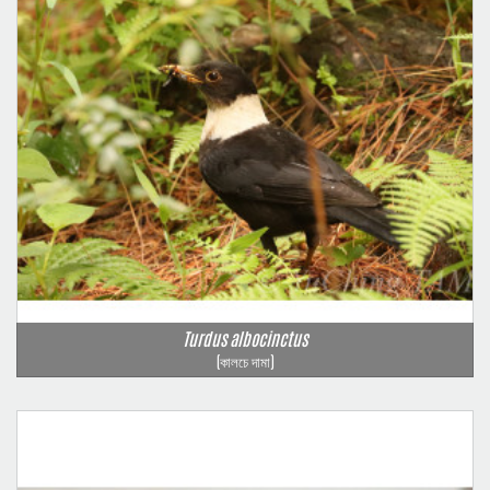
Turdus albocinctus
(কালচে দামা)