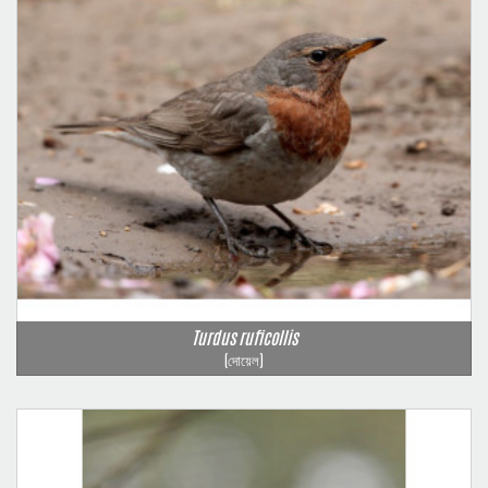
Turdus ruficollis
(দোয়েল)