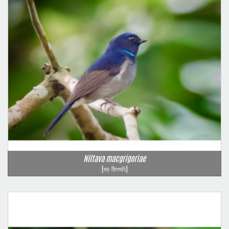
Niltava macgrigoriae
(বড় নীলমনি)