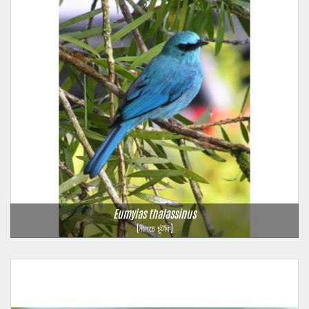
Eumyias thalassinus
(নীলচে চুটকি)