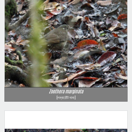
Zoothera marginata
(লম্বাঠোঁট দামা)