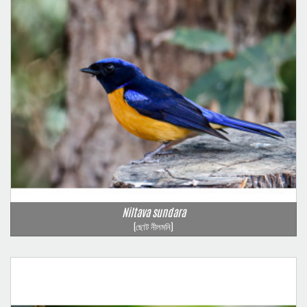
Niltava sundara
(ছোট নীলমনি)