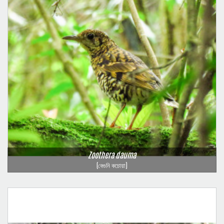
Zoothera dauma
(বেগুনি কচোয়া)