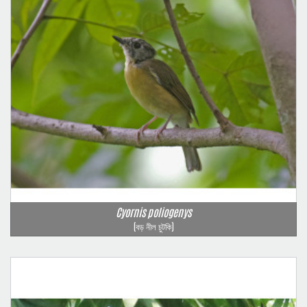
Cyornis poliogenys
(বড় নীল চুটকি)