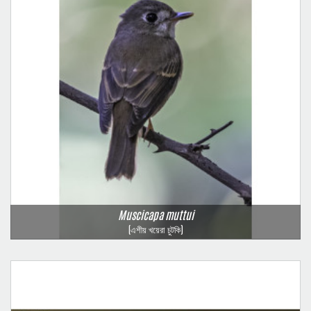
Muscicapa muttui
(এশীয় খয়েরা চুটকি)