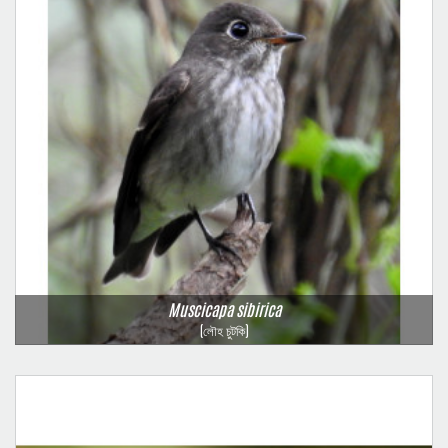
Muscicapa sibirica
(লৌহ চুটকি)