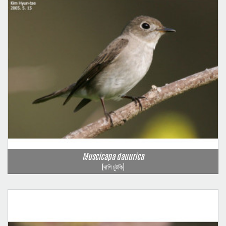
Muscicapa dauurica
(দাগি চুটকি)