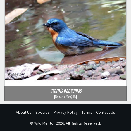
Cyornis banyumas
(টিকেলের নীলচুটকি)
About Us
Species
Privacy Policy
Terms
Contact Us
©
Wild Mentor
2026. All Rights Reserved.