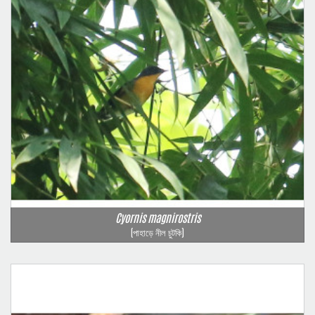
Cyornis magnirostris
(পাহাড়ে নীল চুটকি)