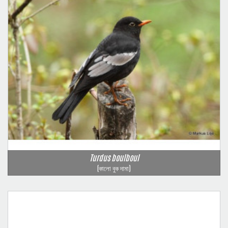
Turdus boulboul
(কালো বুক দামা)