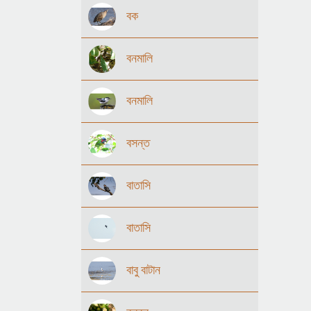
বক
বনমালি
বনমালি
বসন্ত
বাতাসি
বাতাসি
বাবু বাটান