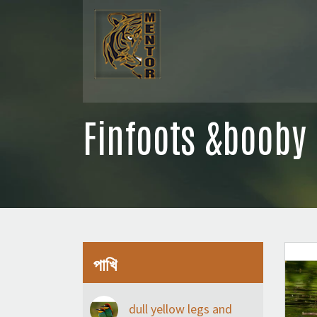
Finfoots &booby
পাখি
dull yellow legs and