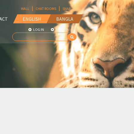
|
|
WALL
CHAT ROOMS
SNAP
ACT
ENGLISH
BANGLA
LOG IN
SIGN UP