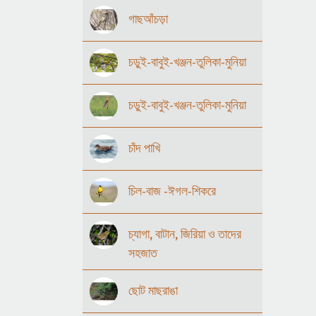
গাছআঁচড়া
চড়ুই-বাবুই-খঞ্জন-তুলিকা-মুনিয়া
চড়ুই-বাবুই-খঞ্জন-তুলিকা-মুনিয়া
চাঁদ পাখি
চিল-বাজ -ঈগল-শিকরে
চ্যাগা, বাটান, জিরিয়া ও তাদের
সহজাত
ছোট মাছরাঙা