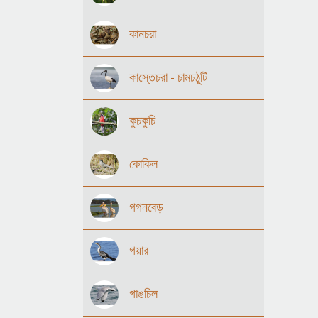
কানচরা
কাস্তেচরা - চামচঠুটি
কুচকুচি
কোকিল
গগনবেড়
গয়ার
গাঙচিল