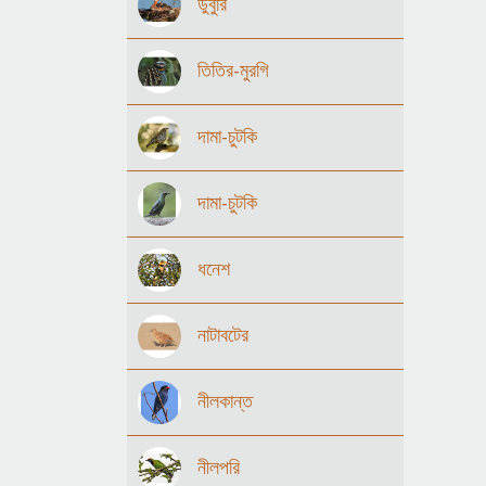
ডুবুরি
তিতির-মুরগি
দামা-চুটকি
দামা-চুটকি
ধনেশ
নাটাবটের
নীলকান্ত
নীলপরি