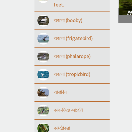
feet.
He
অজানা (booby)
অজানা (frigatebird)
অজানা (phalarope)
অজানা (tropicbird)
আবাবিল
কাক-ফিঙে-সাহেলি
কাঠঠোকরা