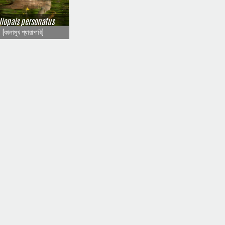
liopais personatus
(কালামুখ প্যারাপাখি)