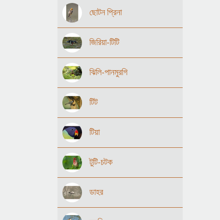
ছোটন প্রিনা
জিরিয়া-টিটি
ঝিলি-পানমুরগি
টিট
টিয়া
টুটি-চটক
ডাহর