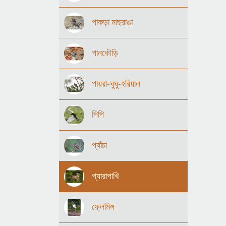
পাকড়া মাছরাঙা
পানকৌড়ি
পায়রা-ঘুঘু-হরিয়াল
পিপি
প্যাঁচা
প্যারাপাখি
ফ্লেমিঙ্গ