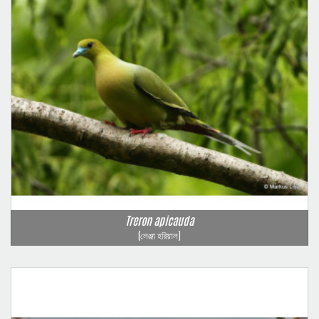
Treron apicauda
(লেঞ্জা হরিয়াল)