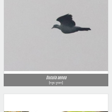
Ducula aenea
(সবুজ ধুমকল)