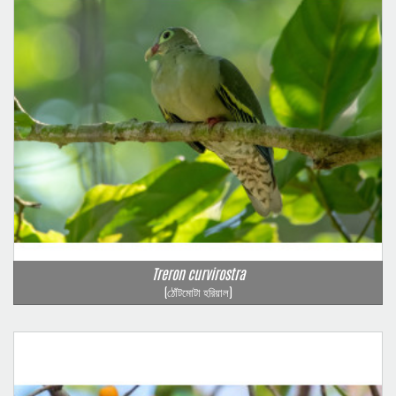
Treron curvirostra
(ঠোঁটমোটা হরিয়াল)