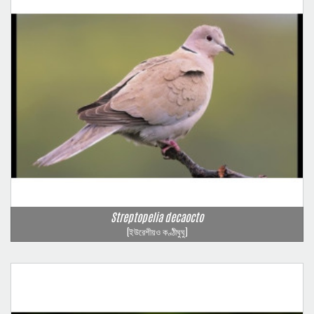
Streptopelia decaocto
(ইউরেশীয়ও কণ্ঠীঘুঘু)