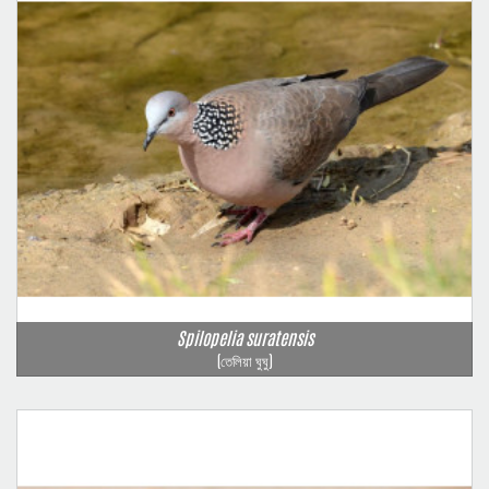
Spilopelia suratensis
(তেলিয়া ঘুঘু)