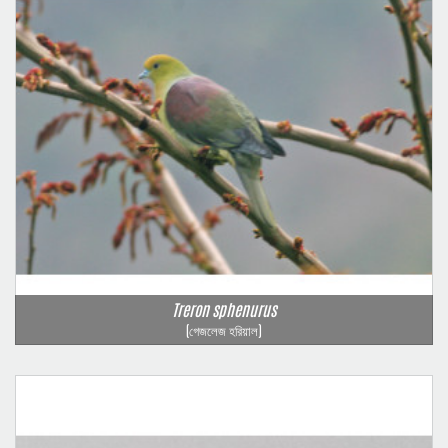
Treron sphenurus
(গেজলেজ হরিয়াল)