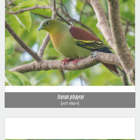
Treron phayrei
(ছোট হরিয়াল)