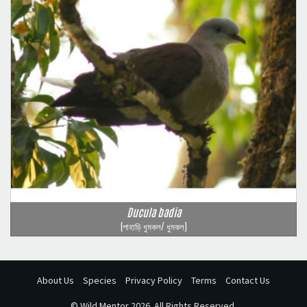
Ducula badia
(পাহাড়ি ধুমকল/ ধুমকল)
About Us
Species
Privacy Policy
Terms
Contact Us
©
Wild Mentor
2026. All Rights Reserved.