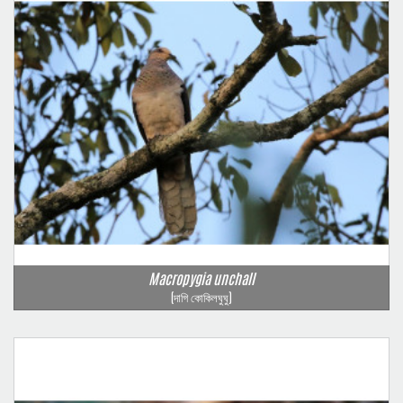
Macropygia unchall
(দাগি কোকিলঘুঘু)