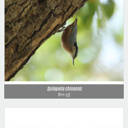
Spilopelia chinensis
(তিলা ঘুঘু)