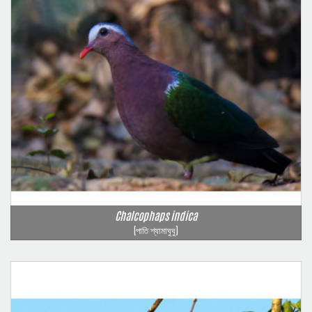
Chalcophaps indica
(পাতি শ্যামাঘুঘু)