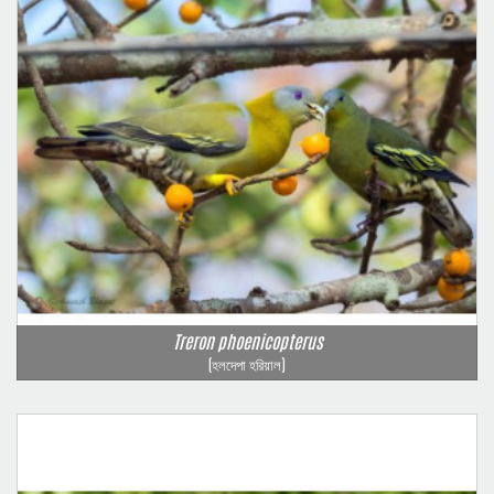
Treron phoenicopterus
(হলদেপা হরিয়াল)