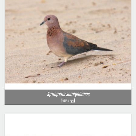
Spilopelia senegalensis
(হাসির ঘুঘু)