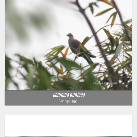
Columba punicea
(ধলা টুপি পায়রা)