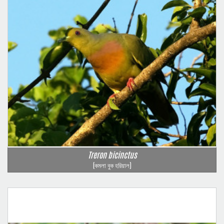
Treron bicinctus
(কমলা বুক হরিয়াল)