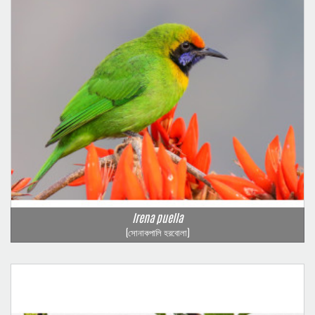
Irena puella
(সোনাকপালি হরবোলা)