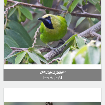
Chloropsis jerdoni
(কমলাপেট ফুলঝুড়ি)