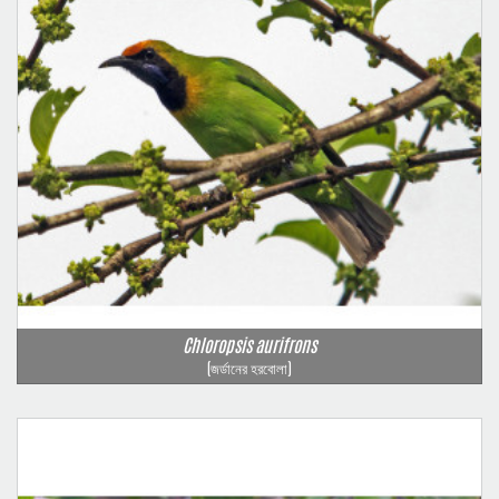
Chloropsis aurifrons
(জর্ডানের হরবোলা)