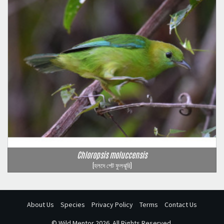
Chloropsis moluccensis
(হলদে পেট ফুলঝুরি)
About Us
Species
Privacy Policy
Terms
Contact Us
©
Wild Mentor
2026. All Rights Reserved.