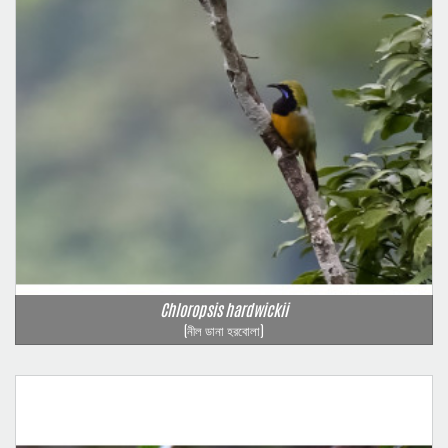
Chloropsis hardwickii
(নীল ডানা হরবোলা)