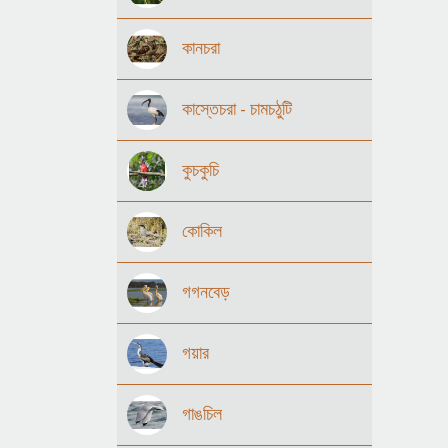
কানচরা
কাস্তেচরা - চামচঠুটি
কুচকুচি
কোকিল
গগনবেড়
গয়ার
গাঙচিল