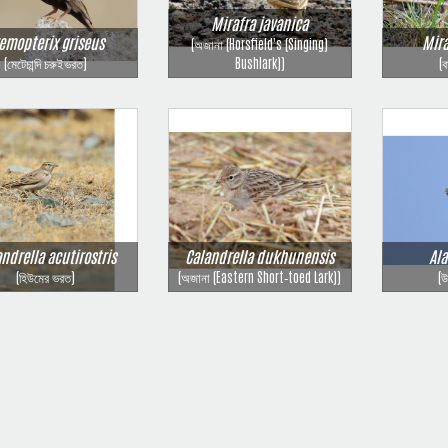
Mirafra javanica
emopterix griseus
Mira
(অজানা (Horsfield's (Singing)
(মেটেচান্দি চরুইভরত)
Bushlark))
(
ndrella acutirostris
Calandrella dukhunensis
Ala
(হিউমের ভরত)
(অজানা (Eastern Short‑toed Lark))
(