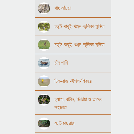
গাছআঁচড়া
চড়ুই-বাবুই-খঞ্জন-তুলিকা-মুনিয়া
চড়ুই-বাবুই-খঞ্জন-তুলিকা-মুনিয়া
চাঁদ পাখি
চিল-বাজ -ঈগল-শিকরে
চ্যাগা, বাটান, জিরিয়া ও তাদের
সহজাত
ছোট মাছরাঙা