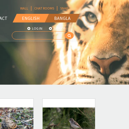
|
|
WALL
CHAT ROOMS
SNAP
ACT
ENGLISH
BANGLA
LOG IN
SIGN UP