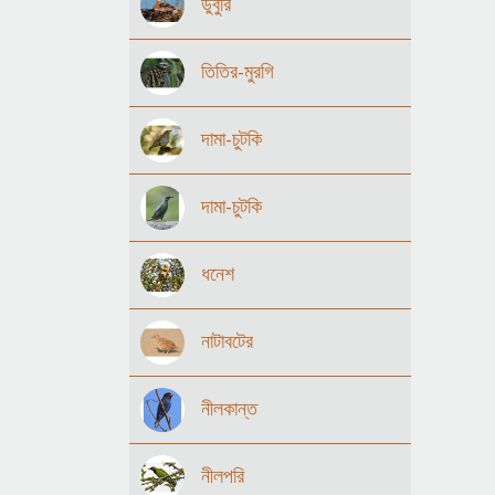
ডুবুরি
তিতির-মুরগি
দামা-চুটকি
দামা-চুটকি
ধনেশ
নাটাবটের
নীলকান্ত
নীলপরি