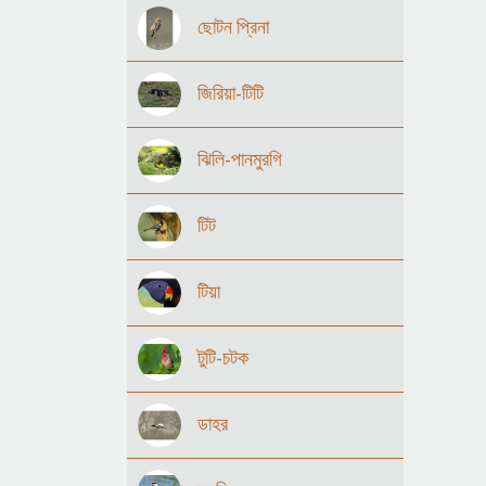
ছোটন প্রিনা
জিরিয়া-টিটি
ঝিলি-পানমুরগি
টিট
টিয়া
টুটি-চটক
ডাহর