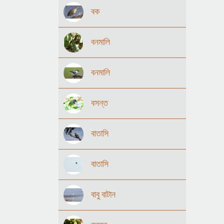
বক
বনমালি
বনমালি
বসন্ত
বাতাসি
বাতাসি
বাবু বাটান