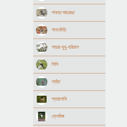
পাকড়া মাছরাঙা
পানকৌড়ি
পায়রা-ঘুঘু-হরিয়াল
পিপি
প্যাঁচা
প্যারাপাখি
ফ্লেমিঙ্গ