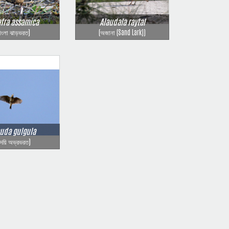
fra assamica
Alaudala raytal
বাংলা ঝাড়ভরত)
(অজানা (Sand Lark))
uda gulgula
উদয়ি অভ্রভরত)