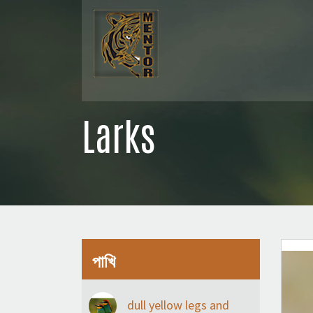
Larks
পাখি
dull yellow legs and