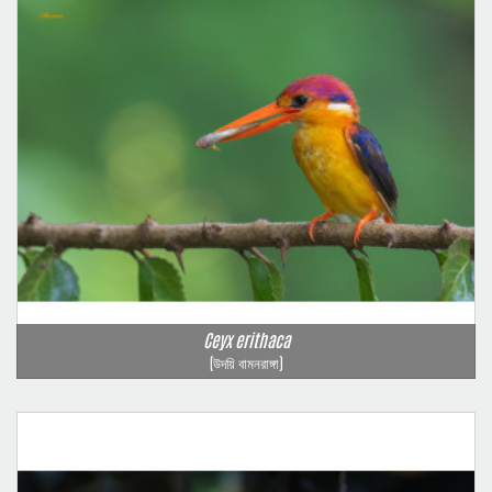
Ceyx erithaca
(উদয়ি বামনরাঙ্গা)