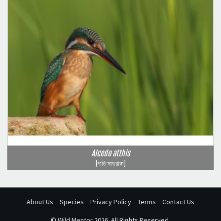
Alcedo atthis
(পাতি মাছরাঙ্গা)
About Us
Species
Privacy Policy
Terms
Contact Us
©
Wild Mentor
2026. All Rights Reserved.