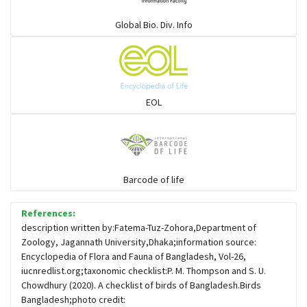
গাছআঁচড়া
Global Bio. Div. Info
চড়ুই-বাবুই-খঞ্জন-তুলিকা-মুনিয়া
চড়ুই-বাবুই-খঞ্জন-তুলিকা-মুনিয়া
EOL
চাঁদ পাখি
চিল-বাজ -ঈগল-শিকরে
Barcode of life
References:
চ্যাগা, বাটান, জিরিয়া ও তাদের সহজাত
description written by:Fatema-Tuz-Zohora,Department of
Zoology, Jagannath University,Dhaka;information source:
Encyclopedia of Flora and Fauna of Bangladesh, Vol-26,
ছোট মাছরাঙা
iucnredlist.org;taxonomic checklist:P. M. Thompson and S. U.
Chowdhury (2020). A checklist of birds of Bangladesh.Birds
Bangladesh;photo credit:
ছোটন প্রিনা