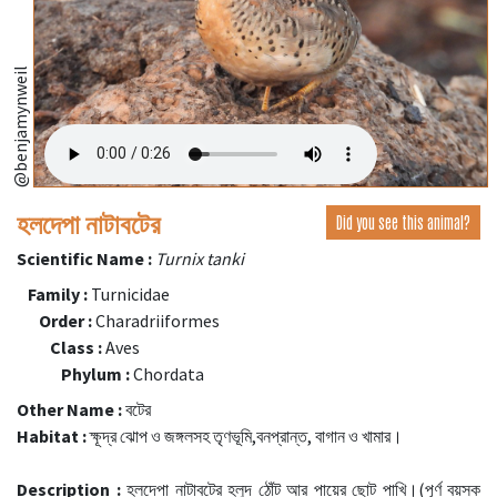
@benjamynweil
হলদেপা নাটাবটের
Did you see this animal?
Scientific Name :
Turnix tanki
Family :
Turnicidae
Order :
Charadriiformes
Class :
Aves
Phylum :
Chordata
Other Name :
বটের
Habitat :
ক্ষূদ্র ঝোপ ও জঙ্গলসহ তৃণভূমি,বনপ্রান্ত, বাগান ও খামার।
Description :
হলদেপা নাটাবটের হলুদ ঠোঁট আর পায়ের ছোট পাখি।(পূর্ণ বয়স্ক