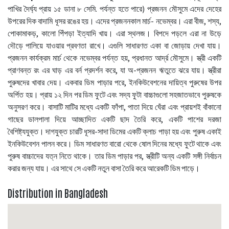
পাখির দৈর্ঘ্য প্রায় ১৫ ডানা ৮ সেমি. পর্যন্ত হতে পারে) প্রজনন মৌসুমে এদের দেহের
উপরের দিক বাদামি ধূসর রঙের হয়। এদের প্রজননকাল মার্চ- নভেম্বর। এরা বীজ, শস্য,
পোকামাকড়, কালো পিঁপড়া ইত্যাদি খায়। এরা স্থলজ। বিপদে পড়লে এরা না উড়ে
দৌড়ে পালিয়ে যাওয়ার প্রবণতা রাখে। এগুলি সাধারণত একা বা জোড়ায় দেখা যায়।
প্রজনন কার্যক্রম মার্চ থেকে নভেম্বর পর্যন্ত হয়, প্রধানত আর্দ্র মৌসুমে। স্ত্রী একটি
প্রাণবন্ত রং এর ঘাড় এর বর্ন প্রদর্শন করে, যা অ-প্রজনন ঋতুতে ঝরে যায়। স্ত্রীরা
পুরুষদের খাবার দেয়। একবার ডিম পাড়ার পরে, ইনকিউবেশনের দায়িত্ব পুরুষের উপর
অর্পিত হয়। প্রায় ১২ দিন পর ডিম ফুটে এবং সদ্য ফুটা বাচ্চাগুলো সহজাতভাবে পুরুষকে
অনুসরণ করে। বাসাটি মাটির মধ্যে একটি ফাঁপা, পাতা দিয়ে ঘেঁরা এবং প্রায়শই বাঁকানো
গাছের ডালপালা দিয়ে আচ্ছাদিত একটি ছাদ তৈরি করে, একটি পাশের দরজা
বৈশিষ্ট্যযুক্ত। দাগযুক্ত চারটি ধূসর-সাদা ডিমের একটি ক্লাচ পাড়া হয় এবং পুরুষ একাই
ইনকিউবেশন পালন করে। ডিম সাধারণত বারো থেকে ষোল দিনের মধ্যে ফুটে থাকে এবং
পুরুষ বাচ্চাদের যত্ন নিতে থাকে। তার ডিম পাড়ার পর, স্ত্রীটি অন্য একটি সঙ্গী নির্বাচন
করার জন্য যায়। এর সাথে সে একটি নতুন বাসা তৈরি করে আরেকটি ডিম পাড়ে।
Distribution in Bangladesh