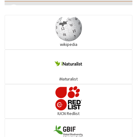
কানচরা
কাস্তেচরা - চামচঠুটি
wikipedia
কুচকুচি
কোকিল
iNaturalist
গগনবেড়
গয়ার
IUCN Redlist
গাঙচিল