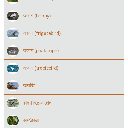
অজানা (booby)
অজানা (frigatebird)
অজানা (phalarope)
অজানা (tropicbird)
আবাবিল
কাক-ফিঙে-সাহেলি
কাঠঠোকরা