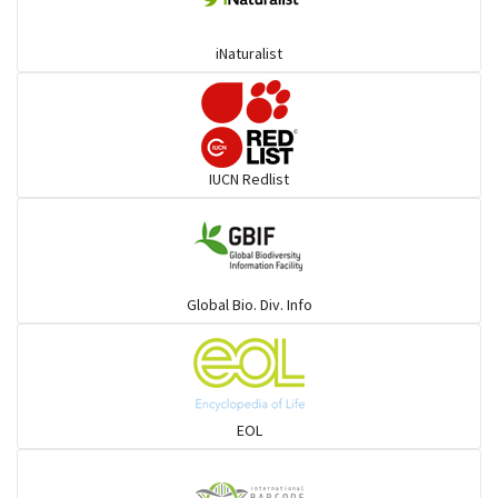
কোকিল
iNaturalist
গগনবেড়
গয়ার
IUCN Redlist
গাঙচিল
গাছআঁচড়া
Global Bio. Div. Info
চড়ুই-বাবুই-খঞ্জন-তুলিকা-মুনিয়া
চড়ুই-বাবুই-খঞ্জন-তুলিকা-মুনিয়া
EOL
চাঁদ পাখি