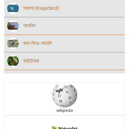
অজানা (tropicbird)
আবাবিল
কাক-ফিঙে-সাহেলি
কাঠঠোকরা
কানচরা
কাস্তেচরা - চামচঠুটি
wikipedia
কুচকুচি