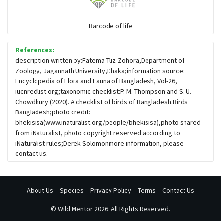
চিল-বাজ -ঈগল-শিকরে
Barcode of life
References:
চ্যাগা, বাটান, জিরিয়া ও তাদের সহজাত
description written by:Fatema-Tuz-Zohora,Department of
Zoology, Jagannath University,Dhaka;information source:
Encyclopedia of Flora and Fauna of Bangladesh, Vol-26,
ছোট মাছরাঙা
iucnredlist.org;taxonomic checklist:P. M. Thompson and S. U.
Chowdhury (2020). A checklist of birds of Bangladesh.Birds
Bangladesh;photo credit:
ছোটন প্রিনা
bhekisisa(www.inaturalist.org/people/bhekisisa),photo shared
from iNaturalist, photo copyright reserved according to
জিরিয়া-টিটি
iNaturalist rules;Derek Solomonmore information, please
contact us.
ঝিলি-পানমুরগি
About Us
Species
Privacy Policy
Terms
Contact Us
টিট
©
Wild Mentor
2026. All Rights Reserved.