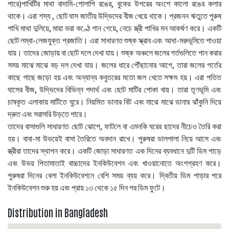
পারে)পাখিটির মাথা বাদামি-গোলাপি রঙের, বুকের উপরের অংশে কালো রঙের কলার
থাকে। এরা শস্য , ছোট ঘাস জাতীয় উদ্ভিদের বীজ খেয়ে থাকে। প্রজনন ঋতুতে পুরুষ
পাখি মাথা দুলিয়ে, মায়া ভরা কণ্ঠে গান গেয়ে, নেচে স্ত্রী পাখির মন আকর্ষণ করে। একটি
ছোট লম্বা-লেজযুক্ত প্রজাতি। এরা সাধারণত শুষ্ক স্ক্রাব এবং আধা-মরুভূমিতে পাওয়া
যায়। তাদের জোড়ায় বা ছোট দলে দেখা যায়। শুষ্ক অঞ্চলে জলের গর্তগুলিতে পান করার
সময় মাঝে মাঝে বড় দল দেখা যায়। জলের ধারে পৌঁছানোর আগে, তারা জলের গর্তের
কাছে গাছে জড়ো হয় এবং অন্যান্য কবুতরের মতো জল খেতে সক্ষম হয়। এরা পতিত
ঘাসের বীজ, উদ্ভিদের বিভিন্ন পদার্থ এবং ছোট মাটির পোকা খায়। তারা তৃণভূমি এবং
চাষকৃত এলাকায় মাটিতে ঘুরে। নিয়মিত ডানার বিট এবং মাঝে মাঝে ডানার ঝাঁকুনি দিয়ে
দ্রুত এবং সরাসরি উড়তে পারে।
তাদের বাসাগুলি সাধারণত ছোট ঝোপে, ফাটলে বা এমনকি ঘরের ছাদের নীচেও তৈরি করা
হয়। বাবা-মা উভয়েই বাসা তৈরিতে অবদান রাখে। পুরুষরা ডালপালা নিয়ে আসে এবং
স্ত্রীরা তাদের স্থাপন করে। একটি জোড়া সাধারণত এক দিনের ব্যবধানে দুটি ডিম পাড়ে
এবং উভয় পিতামাতাই বাচ্চাদের ইনকিউবেশন এবং খাওয়ানোতে অংশগ্রহণ করে।
পুরুষরা দিনের বেলা ইনকিউবেশনে বেশি সময় ব্যয় করে। দ্বিতীয় ডিম পাড়ার পরে
ইনকিউবেশন শুরু হয় এবং প্রায় ১৩ থেকে ১৫ দিন পর ডিম ফুটে।
Distribution in Bangladesh