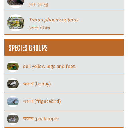
(পাতি শ্যামাঘুঘু)
Treron phoenicopterus
(হলদেপা হরিয়াল)
SPECIES GROUPS
dull yellow legs and feet.
অজানা (booby)
অজানা (frigatebird)
অজানা (phalarope)