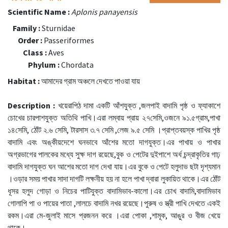
Scientific Name :
Aplonis panayensis
Family :
Sturnidae
Order :
Passeriformes
Class :
Aves
Phylum :
Chordata
Habitat :
আমাদের গ্রাম অঞ্চলে দেখতে পাওয়া যায়
Description :
খয়েরাপিঠ দামা একটি আঁশযুক্ত ,জলপাই বাদামি পৃষ্ঠ ও ফ্যাকাশে
চোখের চারপাশযুক্ত অতিথি পাখি।এরা লম্বায় প্রায় ২৭সেমি,ওজনে ৯১.৫গ্রাম,পাখা
১৪সেমি, ঠোঁট ২.৬ সেমি, টারসাস ৩.৭ সেমি ,লেজ ৯.৫ সেমি ।প্রাপ্তবয়স্ক পাখির পৃষ্ঠ
বাদামি এবং অঙ্কীয়দেশে ঘনভাবে আঁশের মতো দাগযুক্ত।এর পাখায় ও পাখার
অগ্রভাগের পালকের মধ্যে সুক্ষ দাগ রয়েছে,বুক ও পেটের দুইপাশে অর্ধ চন্দ্রাকৃতির গাঢ়
বাদামি দাগযুক্ত ঘন আশের মতো দাগ দেখা যায়।এর বুকে ও পেটে হলুদাভ ছটা দৃশ্যমান
।ওড়ার সময় পাখার সাদা দাগটি লক্ষনীয় হয় না হলে পাখা দ্বারা লুকায়িত থাকে।এর ঠোঁট
ধূসর হলুদ গোড়া ও নিচের পাটিযুক্ত বাদামিভাব-কালো।এর চোখ বাদামি,বাদামিভাব
গোলাপি পা ও পায়ের পাতা ,লালচে বাদামি নখর রয়েছে।পুরুষ ও স্ত্রী পাখি দেখতে একই
রকম।এরা মে-জুলাই মাসে প্রজনন করে ।এরা পোকা ,শামূক, আঙুর ও বীজ খেয়ে
থাকে।