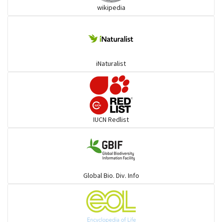
wikipedia
কুচকুচি
কোকিল
iNaturalist
গগনবেড়
গয়ার
IUCN Redlist
গাঙচিল
গাছআঁচড়া
Global Bio. Div. Info
চড়ুই-বাবুই-খঞ্জন-তুলিকা-মুনিয়া