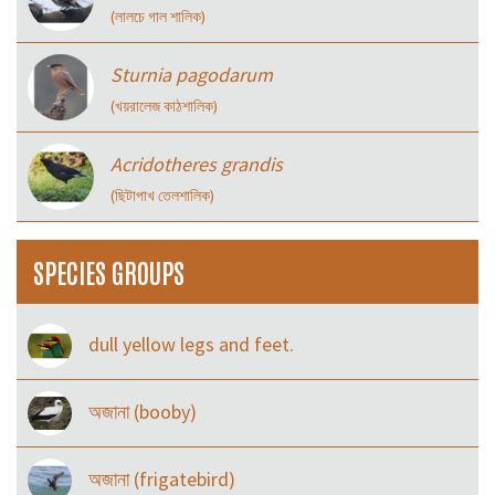
(লালচে গাল শালিক)
Sturnia pagodarum
(খয়রালেজ কাঠশালিক)
Acridotheres grandis
(ছিটাপাখ তেলশালিক)
SPECIES GROUPS
dull yellow legs and feet.
অজানা (booby)
অজানা (frigatebird)