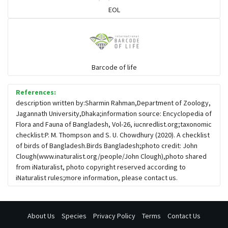
চড়ুই-বাবুই-খঞ্জন-তুলিকা-মুনিয়া
EOL
চাঁদ পাখি
চিল-বাজ -ঈগল-শিকরে
Barcode of life
References:
চ্যাগা, বাটান, জিরিয়া ও তাদের সহজাত
description written by:Sharmin Rahman,Department of Zoology,
Jagannath University,Dhaka;information source: Encyclopedia of
Flora and Fauna of Bangladesh, Vol-26, iucnredlist.org;taxonomic
ছোট মাছরাঙা
checklist:P. M. Thompson and S. U. Chowdhury (2020). A checklist
of birds of Bangladesh.Birds Bangladesh;photo credit: John
Clough(www.inaturalist.org/people/John Clough),photo shared
ছোটন প্রিনা
from iNaturalist, photo copyright reserved according to
iNaturalist rules;more information, please contact us.
জিরিয়া-টিটি
About Us
Species
Privacy Policy
Terms
Contact Us
ঝিলি-পানমুরগি