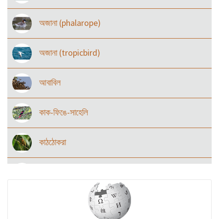
অজানা (phalarope)
অজানা (tropicbird)
আবাবিল
কাক-ফিঙে-সাহেলি
কাঠঠোকরা
কানচরা
কাস্তেচরা - চামচঠুটি