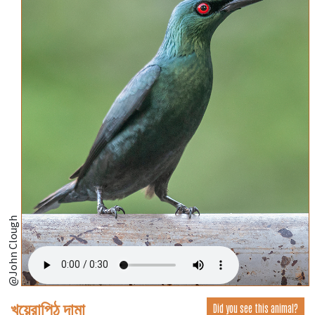
@John Clough
খয়েরাপিঠ দামা
Did you see this animal?