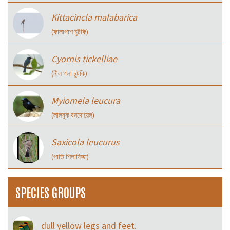
Kittacincla malabarica
(কালাপাশ চুটকি)
Cyornis tickelliae
(নীল গলা চুটকি)
Myiomela leucura
(লালবুক বনদোয়েল)
Saxicola leucurus
(পাতি শিলাফিদ্দা)
SPECIES GROUPS
dull yellow legs and feet.