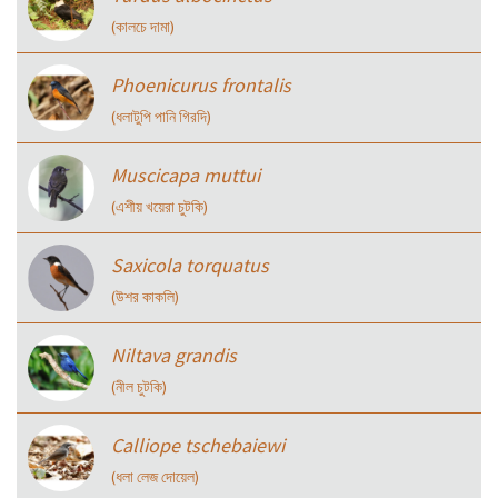
(কালচে দামা)
Phoenicurus frontalis
(ধলাটুপি পানি গিরদি)
Muscicapa muttui
(এশীয় খয়েরা চুটকি)
Saxicola torquatus
(উশর কাকলি)
Niltava grandis
(নীল চুটকি)
Calliope tschebaiewi
(ধলা লেজ দোয়েল)