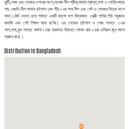
ঝুটি,লেজ এবং লেজের ওপরের অংশ,হালকা নীল গ্রীবা,মাথার প্রান্ত,গলা ও পেটের কাছে
গাঢ় বেগুনি-নীল মাথার দুইপাশ এবং পীঠ।এর গলা নীল এবং পেট ও লেজের নিচের অংশ
সাদা।ঠোট থেকে চোখ পর্যন্ত একটি কালো দাগ বিদ্যামান ।স্ত্রী পাখির পিঠ সবুজাভ
বাদামি এবং পেট পিঙ্গল সাদা বর্ণের। এর লেজের দুইপাশ ও লেজ লালচে ।এর
গাল,গলা,বুক লালচে কমলা।এরা প্রধানত ঊড়ন্ত পোকা খায়।এরা এপ্রিল-জুন মাসে
প্রজন করে ।
Distribution in Bangladesh