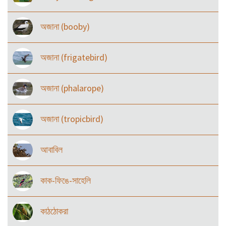
অজানা (booby)
অজানা (frigatebird)
অজানা (phalarope)
অজানা (tropicbird)
আবাবিল
কাক-ফিঙে-সাহেলি
কাঠঠোকরা