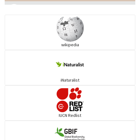
কানচরা
কাস্তেচরা - চামচঠুটি
wikipedia
কুচকুচি
কোকিল
iNaturalist
গগনবেড়
গয়ার
IUCN Redlist
গাঙচিল