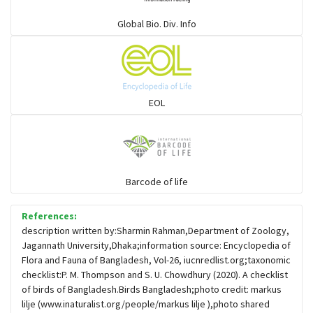
গাছআঁচড়া
Global Bio. Div. Info
চড়ুই-বাবুই-খঞ্জন-তুলিকা-মুনিয়া
চড়ুই-বাবুই-খঞ্জন-তুলিকা-মুনিয়া
EOL
চাঁদ পাখি
চিল-বাজ -ঈগল-শিকরে
Barcode of life
References:
চ্যাগা, বাটান, জিরিয়া ও তাদের সহজাত
description written by:Sharmin Rahman,Department of Zoology,
Jagannath University,Dhaka;information source: Encyclopedia of
Flora and Fauna of Bangladesh, Vol-26, iucnredlist.org;taxonomic
ছোট মাছরাঙা
checklist:P. M. Thompson and S. U. Chowdhury (2020). A checklist
of birds of Bangladesh.Birds Bangladesh;photo credit: markus
lilje (www.inaturalist.org/people/markus lilje ),photo shared
ছোটন প্রিনা