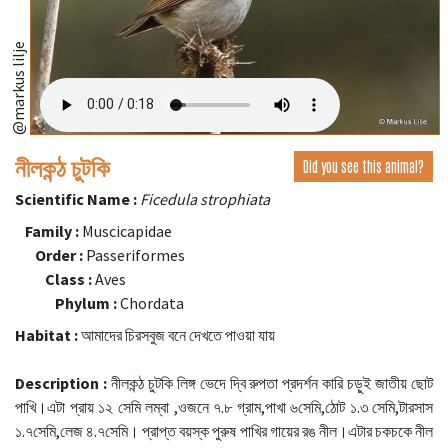
@markus lilje
নীলকন্ঠ চুটকি
Did you see this animal?
Scientific Name :
Ficedula strophiata
Family :
Muscicapidae
Order :
Passeriformes
Class :
Aves
Phylum :
Chordata
Habitat :
আমাদের চিরসবুজ বনে দেখতে পাওয়া যায়
Description :
নীলকন্ঠ চুটকি লিঙ্গ ভেদে দ্বি রুপতা প্রদর্শন কারি চড়ুই জাতীয় ছোট
পাখি।এটা প্রায় ১২ সেমি লম্বা ,ওজনে ৭.৮ গ্রাম,পাখা ৬সেমি,ঠোট ১.৩ সেমি,টারসাস
১.৭সেমি,লেজ ৪.৭সেমি। প্রাপ্ত বয়স্ক পুরুষ পাখির গায়ের রঙ নীল।এটার চকচকে নীল