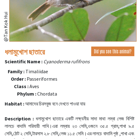
@Tan Kok Hui
ধলামুখোশ ছাতারে
Did you see this animal?
Scientific Name :
Cyanoderma rufifrons
Family :
Timaliidae
Order :
Passeriformes
Class :
Aves
Phylum :
Chordata
Habitat :
আমাদের চিরসবুজ বনে দেখতে পাওয়া যায়
Description :
ধলামুখোশ ছাতারে একটি লক্ষ্যনীয় সাদা মাথা লম্বা লেজ বিশিষ্ট
লালচে বাদামি পরিযায়ী পাখি।এরা লম্বায় ২৩ সেমি,ওজনে ৩৫.৫ গ্রাম,পাখা ৯.৫
সেমি,ঠোট ২ সেমি,টারসাস ২.৮ সেমি,লেজ ১১.৫ সেমি।এর লালচে বাদামি পৃষ্ঠ ,পাখা এবং