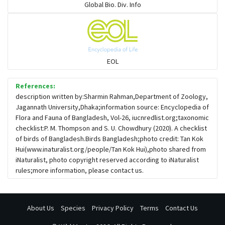
Global Bio. Div. Info
চড়ুই-বাবুই-খঞ্জন-তুলিকা-মুনিয়া
চড়ুই-বাবুই-খঞ্জন-তুলিকা-মুনিয়া
EOL
চাঁদ পাখি
References:
description written by:Sharmin Rahman,Department of Zoology,
Jagannath University,Dhaka;information source: Encyclopedia of
চিল-বাজ -ঈগল-শিকরে
Flora and Fauna of Bangladesh, Vol-26, iucnredlist.org;taxonomic
checklist:P. M. Thompson and S. U. Chowdhury (2020). A checklist
of birds of Bangladesh.Birds Bangladesh;photo credit: Tan Kok
চ্যাগা, বাটান, জিরিয়া ও তাদের সহজাত
Hui(www.inaturalist.org/people/Tan Kok Hui),photo shared from
iNaturalist, photo copyright reserved according to iNaturalist
rules;more information, please contact us.
ছোট মাছরাঙা
ছোটন প্রিনা
About Us
Species
Privacy Policy
Terms
Contact Us