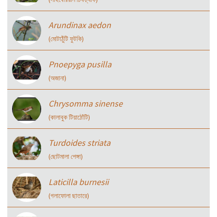
Arundinax aedon
(মোটাঠুঁটি ফুটকি)
Pnoepyga pusilla
(অজানা)
Chrysomma sinense
(কালাবুক টিয়াঠোঁটি)
Turdoides striata
(ছোটমালা পেঙ্গা)
Laticilla burnesii
(গলাফোলা ছাতারে)