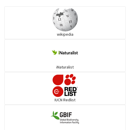
কানচরা
কাস্তেচরা - চামচঠুটি
wikipedia
কুচকুচি
কোকিল
iNaturalist
গগনবেড়
গয়ার
IUCN Redlist
গাঙচিল
গাছআঁচড়া