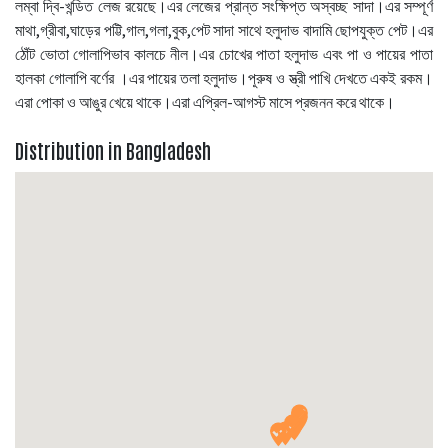
লম্বা দ্বি-খন্ডিত লেজ রয়েছে।এর লেজের প্রান্ত সংক্ষিপ্ত অস্বচ্ছ সাদা।এর সম্পূর্ণ
মাথা,গ্রীবা,ঘাড়ের পট্টি,গাল,গলা,বুক,পেট সাদা সাথে হলুদাভ বাদামি ছোপযুক্ত পেট।এর
ঠোঁট ভোতা গোলাপিভাব কালচে নীল।এর চোখের পাতা হলুদাভ এবং পা ও পায়ের পাতা
হালকা গোলাপি বর্ণের ।এর পায়ের তলা হলুদাভ।পুরুষ ও স্ত্রী পাখি দেখতে একই রকম।
এরা পোকা ও আঙুর খেয়ে থাকে।এরা এপ্রিল-আগস্ট মাসে প্রজনন করে থাকে।
Distribution in Bangladesh