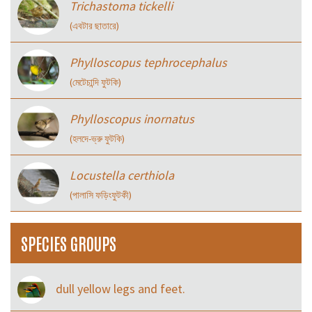
Trichastoma tickelli
(এবটার ছাতারে)
Phylloscopus tephrocephalus
(মেটেচান্দি ফুটকি)
Phylloscopus inornatus
(হলদে-ভ্রু ফুটকি)
Locustella certhiola
(পালাসি ফড়িংফুটকী)
SPECIES GROUPS
dull yellow legs and feet.