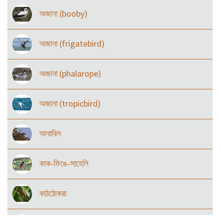
অজানা (booby)
অজানা (frigatebird)
অজানা (phalarope)
অজানা (tropicbird)
আবাবিল
কাক-ফিঙে-সাহেলি
কাঠঠোকরা