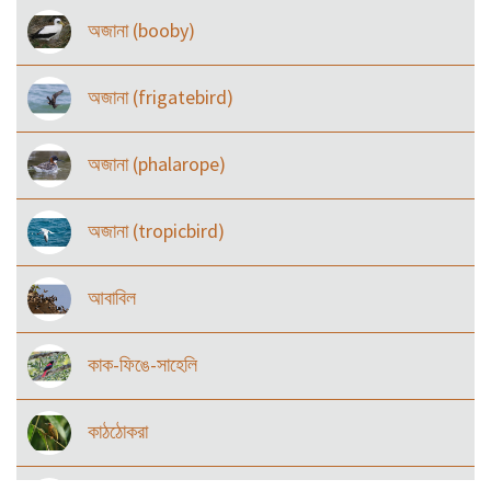
অজানা (booby)
অজানা (frigatebird)
অজানা (phalarope)
অজানা (tropicbird)
আবাবিল
কাক-ফিঙে-সাহেলি
কাঠঠোকরা