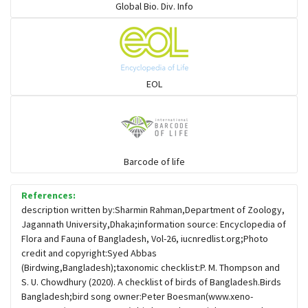
Global Bio. Div. Info
চড়ুই-বাবুই-খঞ্জন-তুলিকা-মুনিয়া
চড়ুই-বাবুই-খঞ্জন-তুলিকা-মুনিয়া
EOL
চাঁদ পাখি
চিল-বাজ -ঈগল-শিকরে
Barcode of life
References:
চ্যাগা, বাটান, জিরিয়া ও তাদের সহজাত
description written by:Sharmin Rahman,Department of Zoology,
Jagannath University,Dhaka;information source: Encyclopedia of
Flora and Fauna of Bangladesh, Vol-26, iucnredlist.org;Photo
ছোট মাছরাঙা
credit and copyright:Syed Abbas
(Birdwing,Bangladesh);taxonomic checklist:P. M. Thompson and
S. U. Chowdhury (2020). A checklist of birds of Bangladesh.Birds
ছোটন প্রিনা
Bangladesh;bird song owner:Peter Boesman(www.xeno-