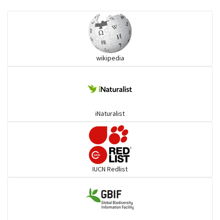
কানচরা
কাস্তেচরা - চামচঠুটি
wikipedia
কুচকুচি
কোকিল
iNaturalist
গগনবেড়
গয়ার
IUCN Redlist
গাঙচিল
গাছআঁচড়া