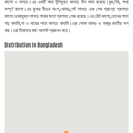
কালো ও লালচে।এর একটি সাদা টুপিযুক্ত কালচে নীল মাথা রয়েছে।বুক,পিঠ, পাখা
সম্পূর্ণ কালো।এর বুকের নীচের অংশ,কোমর,পেট লালচে এবং শেষ প্রান্তে প্রশস্ত
কালো ডোরাযুক্ত লালচে পাখার মতো প্রশস্ত লেজ রয়েছে।এর ঠোট কালো,চোখের পাতা
গাঢ় বাদামি,পা ও পায়ের পাতা কালচে বাদামি।এরা পোকা মাকড় ও আঙ্গুর জাতীয় ফল
খায়।এরা হিমালয়ে মার্চ-আগস্ট প্রজনন করে।
Distribution in Bangladesh