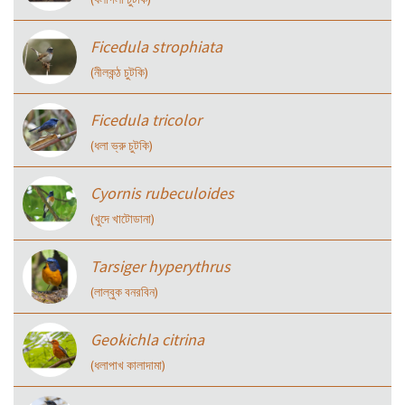
Ficedula strophiata
(নীলকন্ঠ চুটকি)
Ficedula tricolor
(ধলা ভ্রু চুটকি)
Cyornis rubeculoides
(খুদে খাটোডানা)
Tarsiger hyperythrus
(লাল্বুক বনরবিন)
Geokichla citrina
(ধলাপাখ কালাদামা)