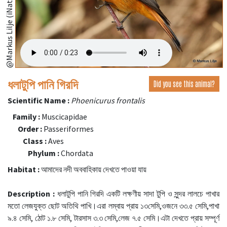
@Markus Lilje (iNaturalist.org)
ধলাটুপি পানি গিরদি
Did you see this animal?
Scientific Name :
Phoenicurus frontalis
Family :
Muscicapidae
Order :
Passeriformes
Class :
Aves
Phylum :
Chordata
Habitat :
আমাদের নদী অববাহিকায় দেখতে পাওয়া যায়
Description :
ধলাটুপি পানি গিরদি একটি লক্ষণীয় সাদা টুপি ও সুন্দর লালচে পাখার
মতো লেজযুক্ত ছোট অতিথি পাখি।এরা লম্বায় প্রায় ১৩সেমি,ওজনে ৩৩.৫ সেমি,পাখা
৯.৪ সেমি, ঠোট ১.৮ সেমি, টারসাস ৩.৩ সেমি,লেজ ৭.৫ সেমি।এটা দেখতে প্রায় সম্পূর্ণ