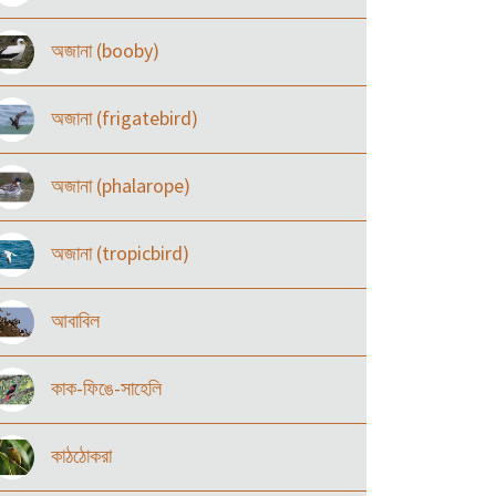
অজানা (booby)
অজানা (frigatebird)
অজানা (phalarope)
অজানা (tropicbird)
আবাবিল
কাক-ফিঙে-সাহেলি
কাঠঠোকরা