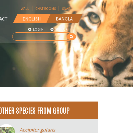
|
|
WALL
CHAT ROOMS
SNAP
ACT
ENGLISH
BANGLA
LOG IN
SIGN UP
OTHER SPECIES FROM GROUP
Accipiter gularis