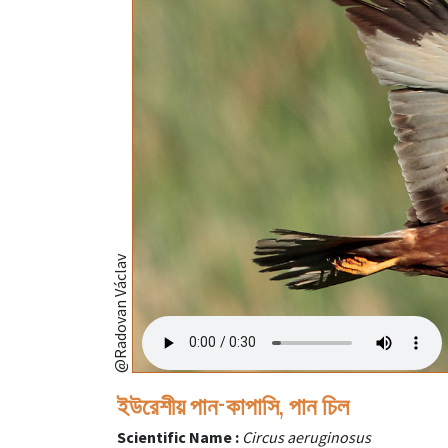
@Radovan Václav
ইউরেশীয় পান-কাপাসি, পান চিল
Scientific Name :
Circus aeruginosus