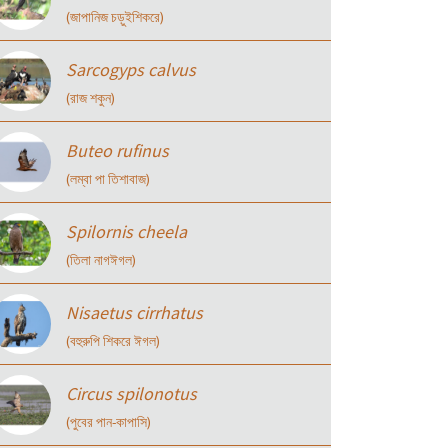
(জাপানিজ চড়ুইশিকরে)
Sarcogyps calvus
(রাজ শকুন)
Buteo rufinus
(লম্বা পা তিশাবাজ)
Spilornis cheela
(তিলা নাগঈগল)
Nisaetus cirrhatus
(বহুরুপি শিকরে ঈগল)
Circus spilonotus
(পুবের পান-কাপাসি)