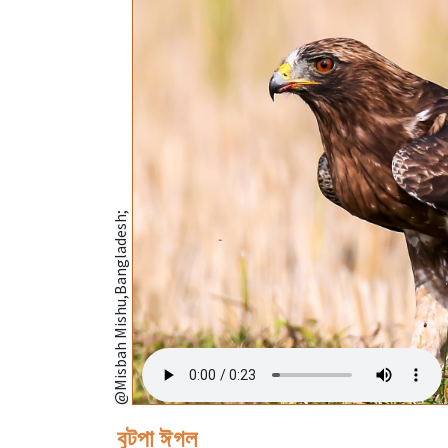
@Misbah Mishu,Bangladesh;
বুটপা ঈগল