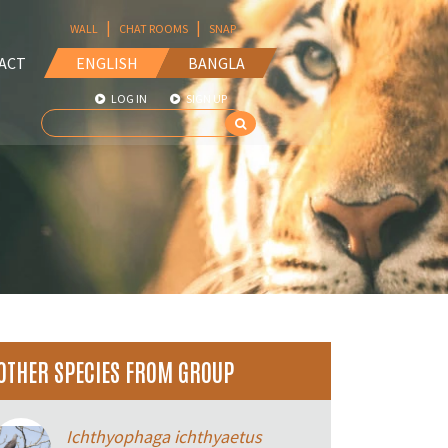
|
|
WALL
CHAT ROOMS
SNAP
ACT
ENGLISH
BANGLA
LOG IN
SIGN UP
OTHER SPECIES FROM GROUP
Ichthyophaga ichthyaetus