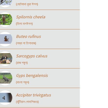
(মেটেমাথা কুরা ঈগল)
Spilornis cheela
(তিলা নাগঈগল)
Buteo rufinus
(লম্বা পা তিশাবাজ)
Sarcogyps calvus
(রাজ শকুন)
Gyps bengalensis
(বাংলা শকুন)
Accipiter trivirgatus
(ঝুঁটিয়াল গোদাশিকরে)