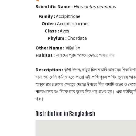
Scientific Name :
Hieraaetus pennatus
Family :
Accipitridae
Order :
Accipitriformes
Class :
Aves
Phylum :
Chordata
Other Name :
কাটুয়া চিল
Habitat :
আমাদের গ্রাম অঞ্চলে দেখতে পাওয়া যায়
Description :
বুটপা ঈগল/কাটুয়া চিল মাঝারি আকারের শিকারি পাখি
ডানা ৩৯ সেমি পর্যন্ত হতে পারে) স্ত্রী পাখি পুরুষ পাখির তুলনা
হাল্কা রঙের রুপের ক্ষেত্রে দেহের উপরের দিক বাদামি রঙের ও দেহে
পালকগুলোর রঙ ফিকে তবে বুকের দিক গাঢ় রঙের হয়। এরা কাঠবিড়ালী, 
খায়।
Distribution in Bangladesh