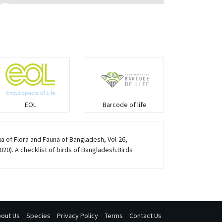
কানচরা
কাস্তেচরা - চামচঠুটি
কুচকুচি
কোকিল
EOL
Barcode of life
গগনবেড়
 of Flora and Fauna of Bangladesh, Vol-26,
20). A checklist of birds of Bangladesh.Birds
গয়ার
গাঙচিল
out Us
Species
Privacy Policy
Terms
Contact Us