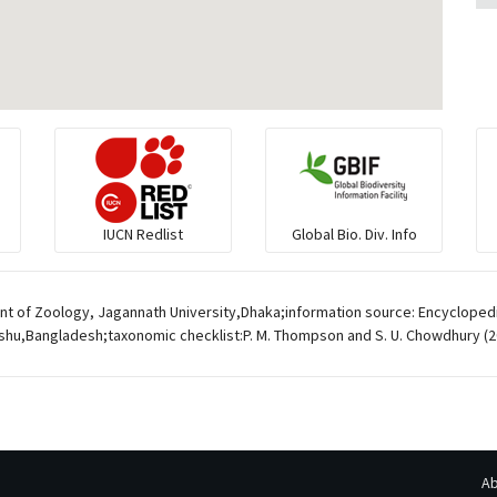
IUCN Redlist
Global Bio. Div. Info
t of Zoology, Jagannath University,Dhaka;information source: Encyclopedia
ishu,Bangladesh;taxonomic checklist:P. M. Thompson and S. U. Chowdhury (20
Ab