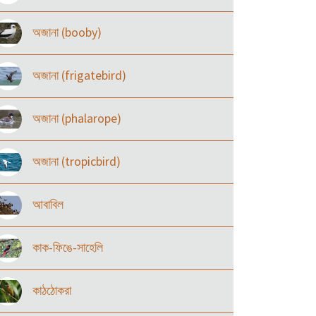
অজানা (booby)
অজানা (frigatebird)
অজানা (phalarope)
অজানা (tropicbird)
আবাবিল
কাক-ফিঙে-সাহেলি
কাঠঠোকরা