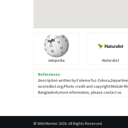
wikipedia
iNaturalist
References:
description written by:Fatema-Tuz-Zohora,Departmen
iucnredlist.org;Photo credit and copyright:Misbah M
Bangladesh;more information, please contact us.
©
Wild Mentor
2026. All Rights Reserved.