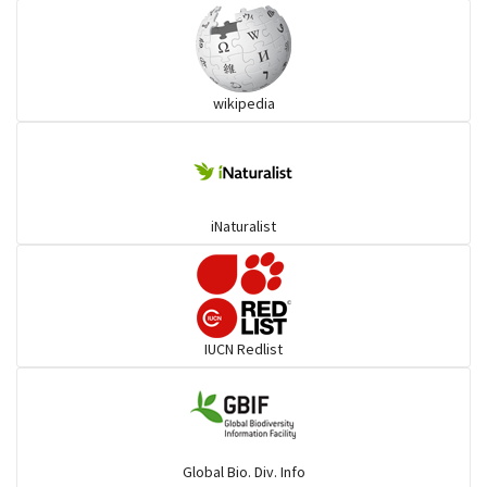
কাস্তেচরা - চামচঠুটি
wikipedia
কুচকুচি
কোকিল
iNaturalist
গগনবেড়
গয়ার
IUCN Redlist
গাঙচিল
গাছআঁচড়া
Global Bio. Div. Info