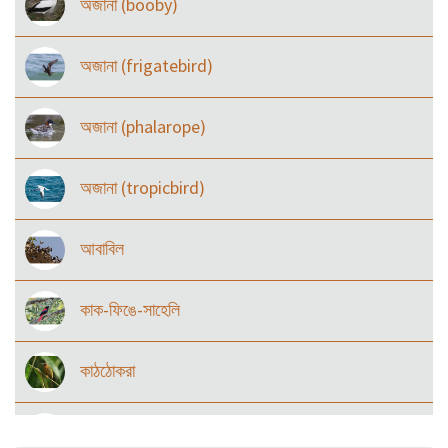
অজানা (booby)
অজানা (frigatebird)
অজানা (phalarope)
অজানা (tropicbird)
আবাবিল
কাক-ফিঙে-সাহেলি
কাঠঠোকরা
কানচরা