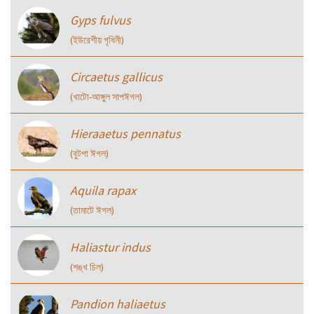
Gyps fulvus
(ইউরেশীয় গৃধিনী)
Circaetus gallicus
(খাটো-আঙ্গুল সাপঈগল)
Hieraaetus pennatus
(বুটপা ঈগল)
Aquila rapax
(তামাটে ঈগল)
Haliastur indus
(শঙ্খ চিল)
Pandion haliaetus