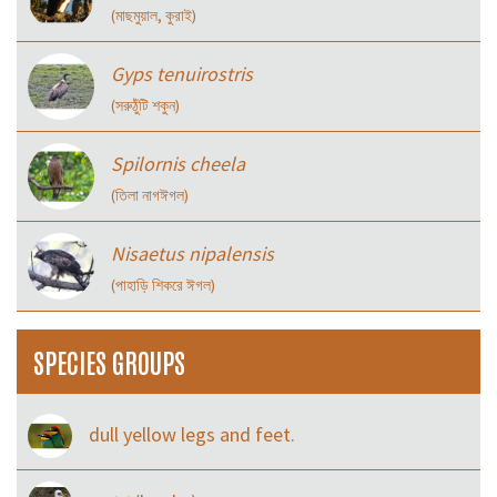
(মাছমুয়াল, কুরাই)
Gyps tenuirostris
(সরুঠুঁটি শকুন)
Spilornis cheela
(তিলা নাগঈগল)
Nisaetus nipalensis
(পাহাড়ি শিকরে ঈগল)
SPECIES GROUPS
dull yellow legs and feet.