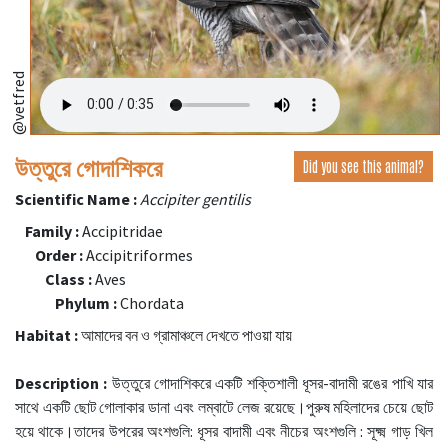
@vetfred
উত্তুরে গোদাশিকরে
Did you see this animal?
Scientific Name :
Accipiter gentilis
Family :
Accipitridae
Order :
Accipitriformes
Class :
Aves
Phylum :
Chordata
Habitat :
আমাদের বন ও গ্রামাঞ্চলে দেখতে পাওয়া যায়
Description :
উত্তুরে গোদাশিকরে একটি শক্তিশালী ধূসর-বাদামী রঙের পাখি যার
সাথে একটি ছোট গোলাকার ডানা এবং লম্বাটে লেজ রয়েছে।পুরুষ মহিলাদের চেয়ে ছোট
হয়ে থাকে।তাদের উপরের অংশগুলি: ধূসর বাদামী এবং নীচের অংশগুলি : সূক্ষ্ম গাড় খিল