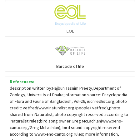
চড়ুই-বাবুই-খঞ্জন-তুলিকা-মুনিয়া
চড়ুই-বাবুই-খঞ্জন-তুলিকা-মুনিয়া
EOL
চাঁদ পাখি
চিল-বাজ -ঈগল-শিকরে
Barcode of life
References:
চ্যাগা, বাটান, জিরিয়া ও তাদের সহজাত
description written by:Hajbun Tasnim Preety,Department of
Zoology, University of Dhaka;information source: Encyclopedia
of Flora and Fauna of Bangladesh, Vol-26, iucnredlist.org;photo
ছোট মাছরাঙা
credit: vetfred(www.inaturalist.org/people/ vetfred),photo
shared from iNaturalist, photo copyright reserved according to
iNaturalist rules;bird song owner:Greg McLachlan(www.xeno-
ছোটন প্রিনা
canto.org/Greg McLachlan), bird sound copyright reserved
according to www.xeno-canto.org rules; more information,