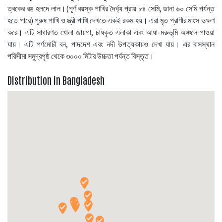
ত্বকের রঙ হলদে লাল।(পূর্ণ বয়স্ক পাখির দৈর্ঘ্য প্রায় ৮৪ সেমি, ডানা ৬০ সেমি পর্যন্ত
হতে পারে) পুরুষ পাখি ও স্ত্রী পাখি দেখতে একই রকম হয়। এরা মৃত প্রাণীর মাংস ভক্ষণ
করে। এটি সাধারণত খোলা জায়গা, চাষকৃত এলাকা এবং আধা-মরুভূমি অঞ্চলে পাওয়া
যায়। এটি পর্ণমোচী বন, পাদদেশ এবং নদী উপত্যকায়ও দেখা যায়। এর বাসস্থান
পরিসীমা সমুদ্রপৃষ্ঠ থেকে ৩০০০ মিটার উচ্চতা পর্যন্ত বিস্তৃত।
Distribution in Bangladesh