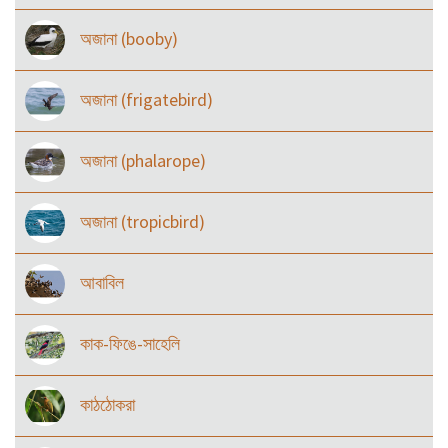
অজানা (booby)
অজানা (frigatebird)
অজানা (phalarope)
অজানা (tropicbird)
আবাবিল
কাক-ফিঙে-সাহেলি
কাঠঠোকরা