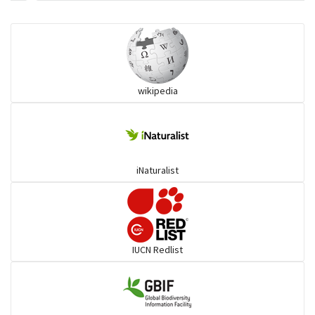
কানচরা
কাস্তেচরা - চামচঠুটি
wikipedia
কুচকুচি
কোকিল
iNaturalist
গগনবেড়
গয়ার
IUCN Redlist
গাঙচিল
গাছআঁচড়া