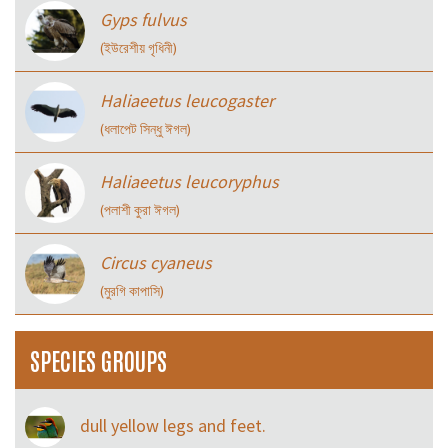
Gyps fulvus
(ইউরেশীয় গৃধিনী)
Haliaeetus leucogaster
(ধলাপেট সিন্ধু ঈগল)
Haliaeetus leucoryphus
(পলাশী কুরা ঈগল)
Circus cyaneus
(মুরগি কাপাসি)
SPECIES GROUPS
dull yellow legs and feet.