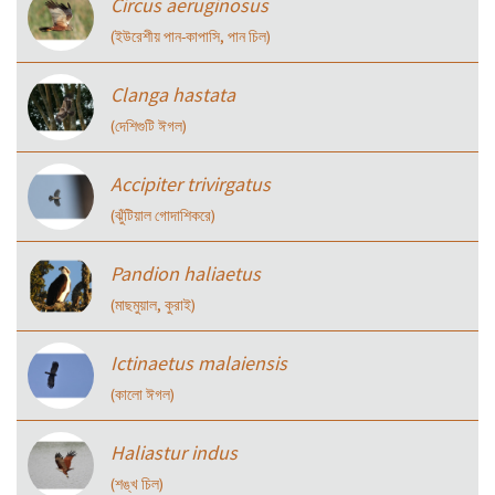
Circus aeruginosus
(ইউরেশীয় পান-কাপাসি, পান চিল)
Clanga hastata
(দেশিগুটি ঈগল)
Accipiter trivirgatus
(ঝুঁটিয়াল গোদাশিকরে)
Pandion haliaetus
(মাছমুয়াল, কুরাই)
Ictinaetus malaiensis
(কালো ঈগল)
Haliastur indus
(শঙ্খ চিল)