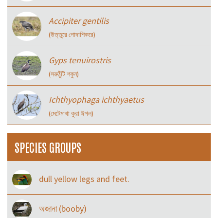
Accipiter gentilis
(উত্তুরে গোদাশিকরে)
Gyps tenuirostris
(সরুঠুঁটি শকুন)
Ichthyophaga ichthyaetus
(মেটেমাথা কুরা ঈগল)
SPECIES GROUPS
dull yellow legs and feet.
অজানা (booby)