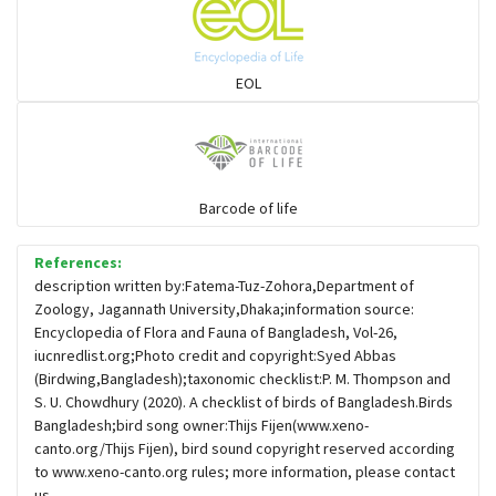
চড়ুই-বাবুই-খঞ্জন-তুলিকা-মুনিয়া
EOL
চাঁদ পাখি
চিল-বাজ -ঈগল-শিকরে
Barcode of life
References:
চ্যাগা, বাটান, জিরিয়া ও তাদের সহজাত
description written by:Fatema-Tuz-Zohora,Department of
Zoology, Jagannath University,Dhaka;information source:
Encyclopedia of Flora and Fauna of Bangladesh, Vol-26,
ছোট মাছরাঙা
iucnredlist.org;Photo credit and copyright:Syed Abbas
(Birdwing,Bangladesh);taxonomic checklist:P. M. Thompson and
S. U. Chowdhury (2020). A checklist of birds of Bangladesh.Birds
ছোটন প্রিনা
Bangladesh;bird song owner:Thijs Fijen(www.xeno-
canto.org/Thijs Fijen), bird sound copyright reserved according
জিরিয়া-টিটি
to www.xeno-canto.org rules; more information, please contact
us.