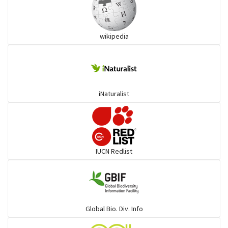
কাস্তেচরা - চামচঠুটি
wikipedia
কুচকুচি
কোকিল
iNaturalist
গগনবেড়
গয়ার
IUCN Redlist
গাঙচিল
গাছআঁচড়া
Global Bio. Div. Info
চড়ুই-বাবুই-খঞ্জন-তুলিকা-মুনিয়া