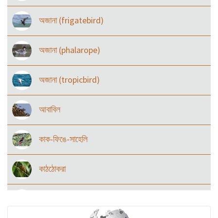
অজানা (frigatebird)
অজানা (phalarope)
অজানা (tropicbird)
আবাবিল
কাক-ফিঙে-সাহেলি
কাঠঠোকরা
কানচরা