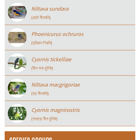
Niltava sundara
(ছোট নীলমনি)
Phoenicurus ochruros
(দুরিয়ান গিরদি)
Cyornis tickelliae
(নীল গলা চুটকি)
Niltava macgrigoriae
(বড় নীলমনি)
Cyornis magnirostris
(পাহাড়ে নীল চুটকি)