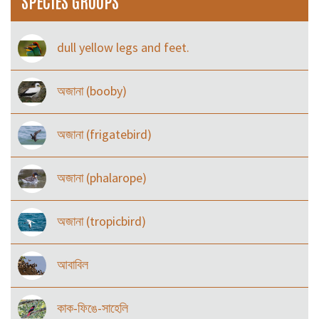
SPECIES GROUPS
dull yellow legs and feet.
অজানা (booby)
অজানা (frigatebird)
অজানা (phalarope)
অজানা (tropicbird)
আবাবিল
কাক-ফিঙে-সাহেলি