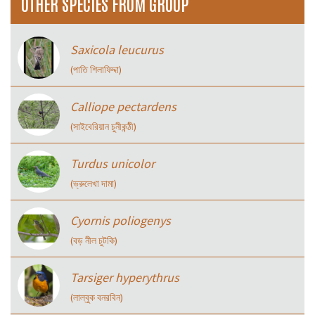
OTHER SPECIES FROM GROUP
Saxicola leucurus
(পাতি শিলাফিদ্দা)
Calliope pectardens
(সাইবেরিয়ান চুনীকন্ঠী)
Turdus unicolor
(ভ্রুলেখা দামা)
Cyornis poliogenys
(বড় নীল চুটকি)
Tarsiger hyperythrus
(লাল্বুক বনরবিন)