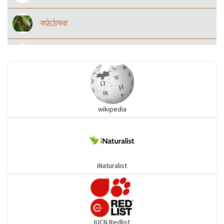
কাঠঠোকরা
কানচরা
কাস্তেচরা - চামচঠুটি
wikipedia
কুচকুচি
কোকিল
iNaturalist
গগনবেড়
গয়ার
IUCN Redlist