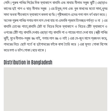
সেমি।পুরুষ পাখির পিঠের দিক ফ্যাকাশে বাদামি এবং মাথায় নীলাভ সবুজ ঝুটি।এছাড়াও
কানের দুই পাশ ও ঘাড় নীলাভ সবুজ ।এর চিবুক,গলা এবং বুক মাখনের মতো সাদা,ধুসর
সাদা অথবা শীতকালে ফ্যাকাশে কমলা বর্ণের।গ্রীষ্মকালে এদের গলা লাল বর্ণ ধারণ করে।
অনেক পুরুষ পাখির গলার লাল দাগ দেখা যায় না এমনকি প্রথম তিনবছর পর্যন্ত ও না ।এর
বাদামি চোখের পাতা,বাদামি ঠোট যা নিচের দিকে ফ্যাকাশে ও নিচের ঠোঁট ফ্যাকাশে ও
ওপরের ঠোঁট গাঢ় বাদামি দেখায় এছাড়া গাঢ় বাদামি পা ও পায়ের পাতা দেখা যায়।স্ত্রী পাখির
ঝুটি, মুখে নীলাভ-সবুজ রঙ নাই, গলায় লাল রঙ ও নাই।এরা মে-জুন মাসে প্রজনন করে,
পাথরের নিচে ছোট গর্তে বা দুইপাথরের ফাঁকে বাসা তৈরি করে ।এরা মূলত পোকা বিশেষ
করে মশা ও ডাঁশ পোকা খেয়ে থাকে।
Distribution in Bangladesh