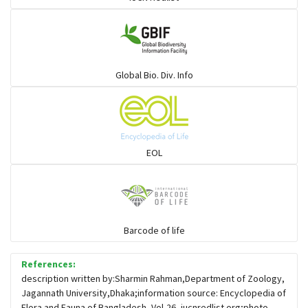
গাঙচিল
গাছআঁচড়া
Global Bio. Div. Info
চড়ুই-বাবুই-খঞ্জন-তুলিকা-মুনিয়া
চড়ুই-বাবুই-খঞ্জন-তুলিকা-মুনিয়া
EOL
চাঁদ পাখি
চিল-বাজ -ঈগল-শিকরে
Barcode of life
References:
চ্যাগা, বাটান, জিরিয়া ও তাদের সহজাত
description written by:Sharmin Rahman,Department of Zoology,
Jagannath University,Dhaka;information source: Encyclopedia of
Flora and Fauna of Bangladesh, Vol-26, iucnredlist.org;photo