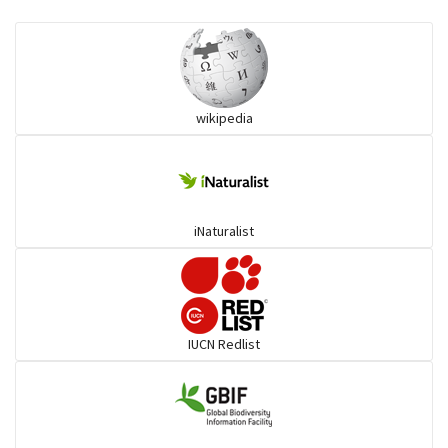
কানচরা
কাস্তেচরা - চামচঠুটি
wikipedia
কুচকুচি
কোকিল
iNaturalist
গগনবেড়
গয়ার
IUCN Redlist
গাঙচিল
গাছআঁচড়া