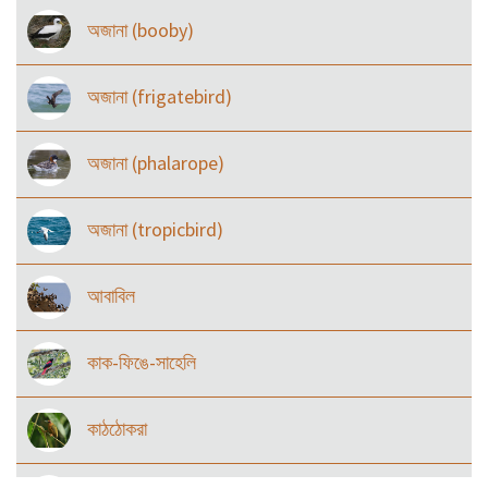
অজানা (booby)
অজানা (frigatebird)
অজানা (phalarope)
অজানা (tropicbird)
আবাবিল
কাক-ফিঙে-সাহেলি
কাঠঠোকরা