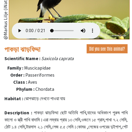
@Markus Lilje (iNaturalist.org)
পাকড়া ঝাড়ফিদ্দা
Did you see this animal?
Scientific Name :
Saxicola caprata
Family :
Muscicapidae
Order :
Passeriformes
Class :
Aves
Phylum :
Chordata
Habitat :
ঝোপঝাড়ে দেখতে পাওয়া যায়
Description :
পাকড়া ঝাড়ফিদ্দা ছোট অতিথি পাখি,যাদের অধিকাংশ পুরুষ পাখি
কালো ও স্ত্রী পাখি বাদামি।এরা লম্বায় প্রায় ১৩ সেমি,ওজনে ১৫ গ্রাম,পাখা ৭.২ সেমি,
ঠোট ১.৪ সেমি,টারসাস ২.১ সেমি,লেজ ৫.৫ সেমি।কোমর ,লেজের ওপরের দুইপাশ,পেট