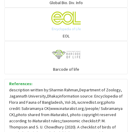
Global Bio. Div. Info
চড়ুই-বাবুই-খঞ্জন-তুলিকা-মুনিয়া
চড়ুই-বাবুই-খঞ্জন-তুলিকা-মুনিয়া
EOL
চাঁদ পাখি
চিল-বাজ -ঈগল-শিকরে
Barcode of life
References:
চ্যাগা, বাটান, জিরিয়া ও তাদের সহজাত
description written by:Sharmin Rahman,Department of Zoology,
Jagannath University,Dhaka;information source: Encyclopedia of
Flora and Fauna of Bangladesh, Vol-26, iucnredlist.org;photo
ছোট মাছরাঙা
credit: Subramanya CK(www.inaturalist.org/people/ Subramanya
CK),photo shared from iNaturalist, photo copyright reserved
according to iNaturalist rules;;taxonomic checklist:P. M.
ছোটন প্রিনা
Thompson and S. U. Chowdhury (2020). A checklist of birds of