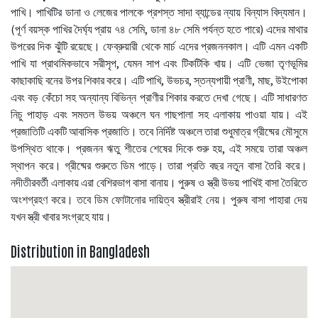
পাখি। পাখিটির ডানা ও লেজের পালকে প্রশস্ত সাদা ব্যান্ডের ন্যায় বিন্যাস বিদ্যমান।
(পূর্ণ বয়স্ক পাখির দৈর্ঘ্য প্রায় ৭৪ সেমি, ডানা ৪৮ সেমি পর্যন্ত হতে পারে) এদের মাথার
উপরের দিক ঝুঁটি রয়েছে। ফেব্রুয়ারী থেকে মার্চ এদের প্রজননকাল। এটি এমন একটি
পাখি যা প্রাথমিকভাবে সরীসৃপ, যেমন সাপ এবং টিকটিকি খায়। এটি ভেজা তৃণভূমির
কাছাকাছি বনের উপর শিকার করে। এটি পাখি, উভচর, স্তন্যপায়ী প্রাণী, মাছ, উইপোকা
এবং বড় কেঁচো সহ অন্যান্য বিভিন্ন প্রাণীর শিকার করতে দেখা গেছে। এটি সাধারণত
নিচু পাহাড় এবং সমতল উভয় অঞ্চলে ঘন গাছপালা সহ এলাকায় পাওয়া যায়। এই
প্রজাতিটি একটি আবাসিক প্রজাতি। তবে নির্দিষ্ট অঞ্চলে তারা শুধুমাত্র গ্রীষ্মের মৌসুমে
উপস্থিত থাকে। প্রজনন ঋতু শীতের শেষের দিকে শুরু হয়, এই সময়ে তারা অঞ্চল
স্থাপন করে। গ্রীষ্মের শুরুতে ডিম পাড়ে। তারা প্রতি বছর নতুন বাসা তৈরি করে।
নদীতীরবর্তী এলাকায় এরা বেশিরভাগ বাসা বানায়। পুরুষ ও স্ত্রী উভয় পাখিই বাসা তৈরিতে
অংশগ্রহণ করে। তবে ডিম ফোটানোর দায়িত্ব স্ত্রীরাই নেয়। পুরুষ বাসা পাহারা দেয়
যখন স্ত্রী খাবার সংগ্রহে যায়।
Distribution in Bangladesh