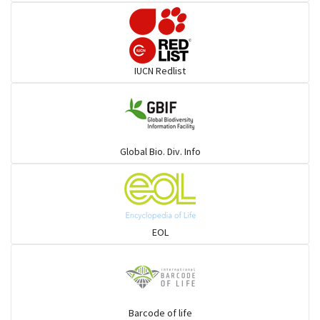
গগনবেড়
গয়ার
IUCN Redlist
গাঙচিল
গাছআঁচড়া
Global Bio. Div. Info
চড়ুই-বাবুই-খঞ্জন-তুলিকা-মুনিয়া
চড়ুই-বাবুই-খঞ্জন-তুলিকা-মুনিয়া
EOL
চাঁদ পাখি
চিল-বাজ -ঈগল-শিকরে
Barcode of life