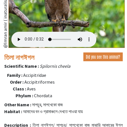
@Imran amir ( inaturalist.org )
তিলা নাগঈগল
Did you see this animal?
Scientific Name :
Spilornis cheela
Family :
Accipitridae
Order :
Accipitriformes
Class :
Aves
Phylum :
Chordata
Other Name :
সাপচুর, সাপখেকো বাজ
Habitat :
আমাদের বন ও গ্রামাঞ্চলে দেখতে পাওয়া যায়
Description :
তিলা নাগঈগল/ সাপচুর/ সাপখেকো বাজ মাঝারি আকারের ঈগল