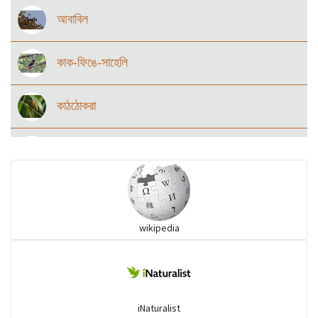
আবাবিল
কাক-ফিঙে-সাহেলি
কাঠঠোকরা
কানচরা
কাস্তেচরা - চামচঠুটি
wikipedia
কুচকুচি
কোকিল
iNaturalist